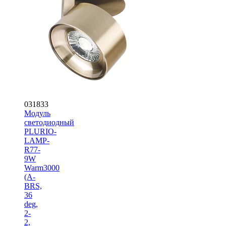
031833
Модуль
светодиодный
PLURIO-
LAMP-
R77-
9W
Warm3000
(A-
BRS,
36
deg,
2-
2,