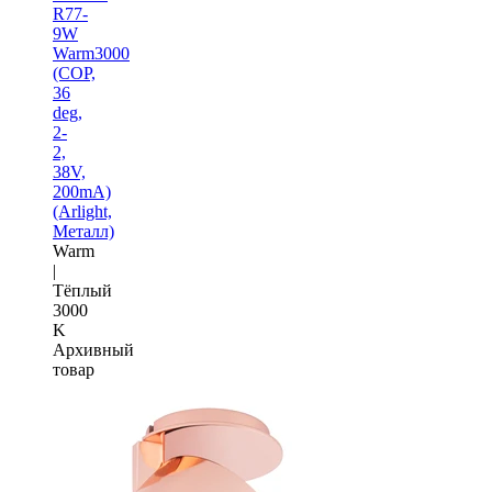
R77-
9W
Warm3000
(COP,
36
deg,
2-
2,
38V,
200mA)
(Arlight,
Металл)
Warm
|
Тёплый
3000
K
Архивный
товар