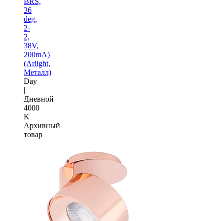
BRS,
36
deg,
2-
2,
38V,
200mA)
(Arlight,
Металл)
Day
|
Дневной
4000
K
Архивный
товар