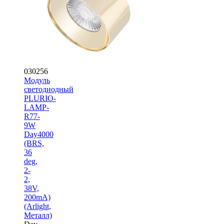
030256
Модуль
светодиодный
PLURIO-
LAMP-
R77-
9W
Day4000
(BRS,
36
deg,
2-
2,
38V,
200mA)
(Arlight,
Металл)