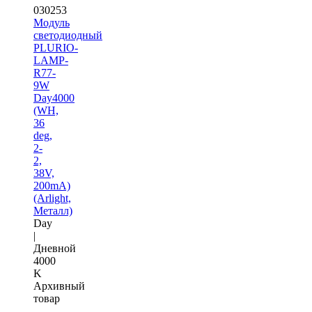
030253
Модуль
светодиодный
PLURIO-
LAMP-
R77-
9W
Day4000
(WH,
36
deg,
2-
2,
38V,
200mA)
(Arlight,
Металл)
Day
|
Дневной
4000
K
Архивный
товар