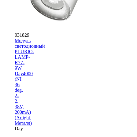
031829
Модуль
светодиодный
PLURIO-
LAMP-
R77-
9W
Day4000
(NI,
36
deg,
2-
2,
38V,
200mA)
(Arlight,
Металл)
Day
|