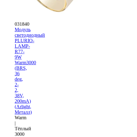
031840
Модуль
светодиодный
PLURIO-
LAMP-
R77-
9W
Warm3000
(BRS,
36
deg,
2-
2,
38V,
200mA)
(Arlight,
Металл)
Warm
|
Тёплый
3000