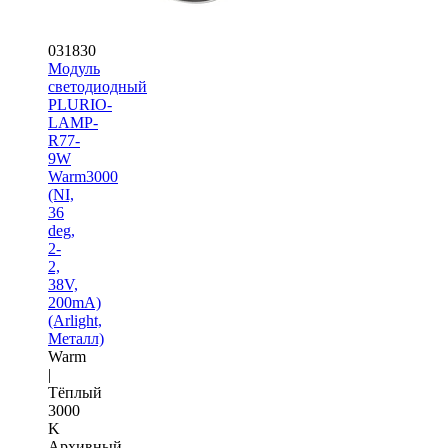
031830
Модуль
светодиодный
PLURIO-
LAMP-
R77-
9W
Warm3000
(NI,
36
deg,
2-
2,
38V,
200mA)
(Arlight,
Металл)
Warm
|
Тёплый
3000
K
Архивный