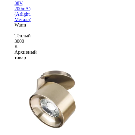
38V,
200mA)
(Arlight,
Металл)
Warm
|
Тёплый
3000
K
Архивный
товар