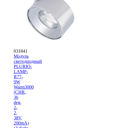
031841
Модуль
светодиодный
PLURIO-
LAMP-
R77-
9W
Warm3000
(CHR,
36
deg,
2-
2,
38V,
200mA)