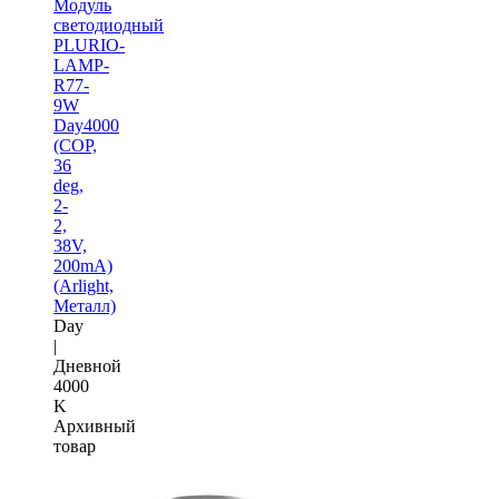
Модуль
светодиодный
PLURIO-
LAMP-
R77-
9W
Day4000
(COP,
36
deg,
2-
2,
38V,
200mA)
(Arlight,
Металл)
Day
|
Дневной
4000
K
Архивный
товар