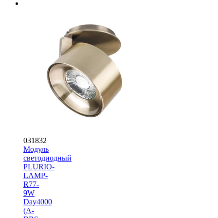
031832
Модуль
светодиодный
PLURIO-
LAMP-
R77-
9W
Day4000
(A-