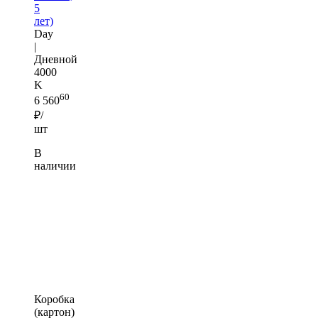
5
лет)
Day
|
Дневной
4000
K
60
6 560
₽/
шт
В
наличии
Коробка
(картон)