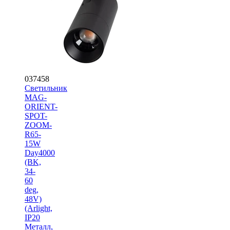
037458
Светильник
MAG-
ORIENT-
SPOT-
ZOOM-
R65-
15W
Day4000
(BK,
34-
60
deg,
48V)
(Arlight,
IP20
Металл,