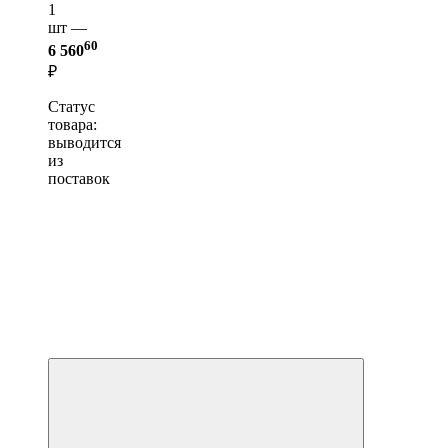
1
шт —
60
6 560
₽
Статус
товара:
выводится
из
поставок