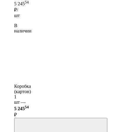
54
5 245
₽/
шт
В
наличии
Коробка
(картон)
1
шт —
54
5 245
₽