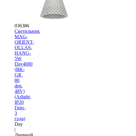
036386
Светильник
MAG-
ORIENT-
OLLAS-
HANG-
5W
Day4000
(BK-
GR,
80
deg,
48V)
(Arlight,
IP20
Гипс,
3
года)
Day
|
Дневной