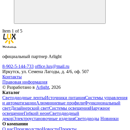
Item 1 of 5
официальный партнер Arlight
8-902-5-144-733
office.lux@mail.ru
Иркутск, ул. Семена Лагоды, д. 4/6, оф. 507
Контакты
Правовая информация
© Разработано в
Arlight
, 2026
Каталог
Светодиодные ленты
Источники питания
Системы управления
и автоматизации
Алюминиевые профили
Функциональный
свет
Дизайнерский свет
Системы освещения
Наружное
освещение
Гибкий неон
Светодиодный
декор
Электроустановочные изделия
Светодиоды
Новинки
О компании
О нас
Производство
Новости
Проекты