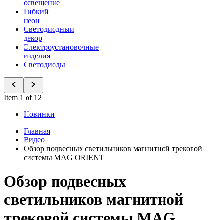
освещение
Гибкий
неон
Светодиодный
декор
Электроустановочные
изделия
Светодиоды
Item 1 of 12
Новинки
Главная
Видео
Обзор подвесных светильников магнитной трековой
системы MAG ORIENT
Обзор подвесных
светильников магнитной
трековой системы MAG