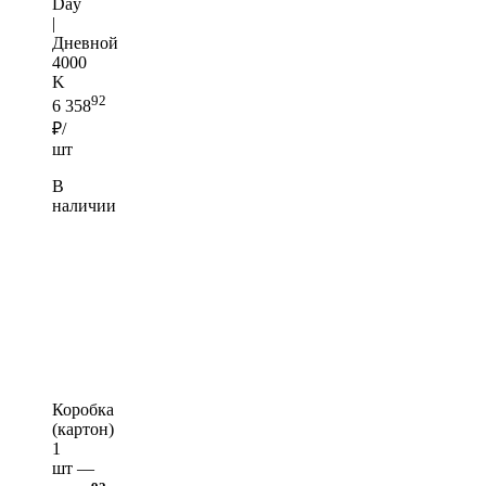
Day
|
Дневной
4000
K
92
6 358
₽/
шт
В
наличии
Коробка
(картон)
1
шт —