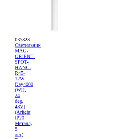
035828
Светильник
MAG-
ORIENT-
SPOT-
HANG-
R45-
12W
Day4000
(WH,
24
deg,
48V)
(Arlight,
IP20
Металл,
5
лет)