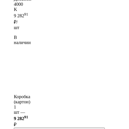
4000
K
91
9 282
₽/
шт
В
наличии
Коробка
(картон)
1
шт —
91
9 282
₽