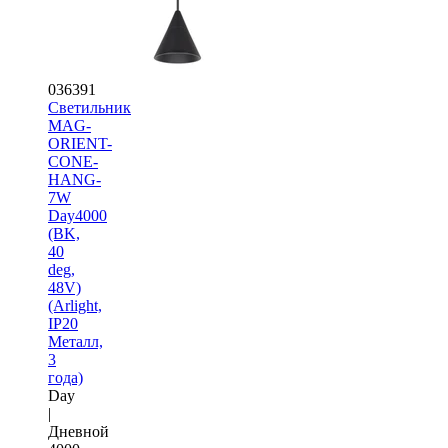
036391
Светильник
MAG-
ORIENT-
CONE-
HANG-
7W
Day4000
(BK,
40
deg,
48V)
(Arlight,
IP20
Металл,
3
года)
Day
|
Дневной