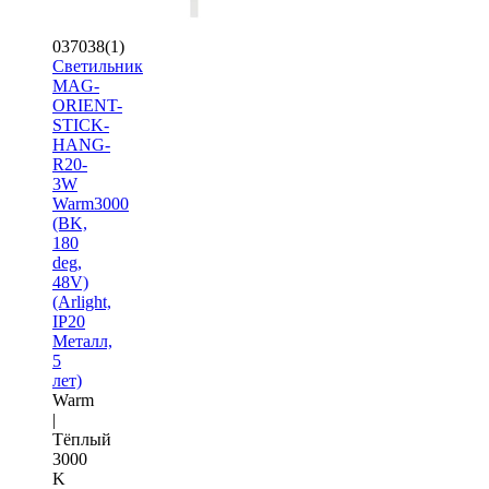
037038(1)
Светильник
MAG-
ORIENT-
STICK-
HANG-
R20-
3W
Warm3000
(BK,
180
deg,
48V)
(Arlight,
IP20
Металл,
5
лет)
Warm
|
Тёплый
3000
K