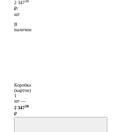
38
2 347
₽/
шт
В
наличии
Коробка
(картон)
1
шт —
38
2 347
₽