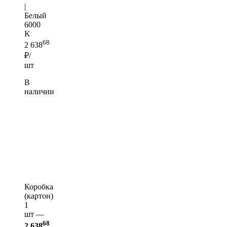
|
Белый
6000
K
68
2 638
₽/
шт
В
наличии
Коробка
(картон)
1
шт —
68
2 638