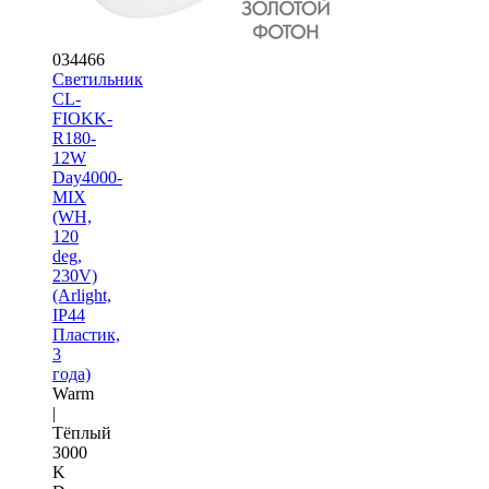
034466
Светильник
CL-
FIOKK-
R180-
12W
Day4000-
MIX
(WH,
120
deg,
230V)
(Arlight,
IP44
Пластик,
3
года)
Warm
|
Тёплый
3000
K