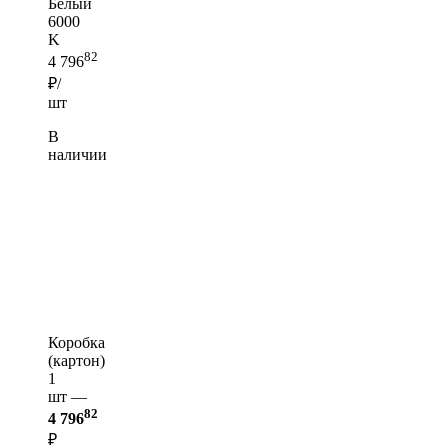
Белый
6000
K
82
4 796
₽/
шт
В
наличии
Коробка
(картон)
1
шт —
82
4 796
₽