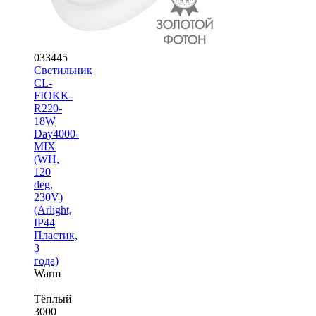
033445
Светильник
CL-
FIOKK-
R220-
18W
Day4000-
MIX
(WH,
120
deg,
230V)
(Arlight,
IP44
Пластик,
3
года)
Warm
|
Тёплый
3000