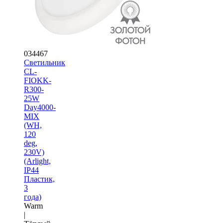
034467
Светильник
CL-
FIOKK-
R300-
25W
Day4000-
MIX
(WH,
120
deg,
230V)
(Arlight,
IP44
Пластик,
3
года)
Warm
|