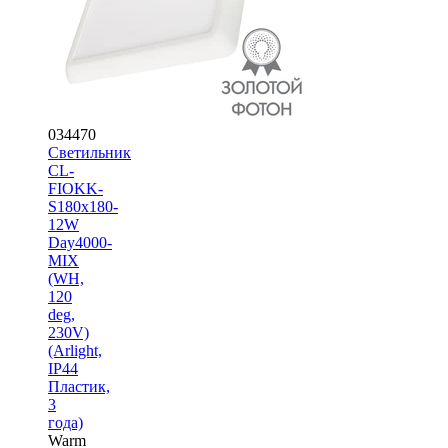
034470
Светильник
CL-
FIOKK-
S180x180-
12W
Day4000-
MIX
(WH,
120
deg,
230V)
(Arlight,
IP44
Пластик,
3
года)
Warm