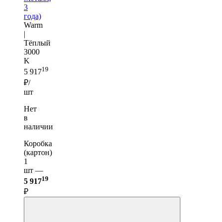
3
года)
Warm
|
Тёплый
3000
K
19
5 917
₽/
шт
Нет
в
наличии
Коробка
(картон)
1
шт —
19
5 917
₽