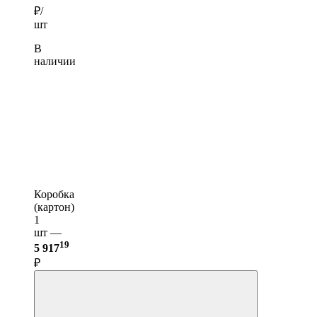
₽/
шт
В
наличии
Коробка
(картон)
1
шт —
19
5 917
₽