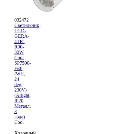
032472
Светильник
LGD-
GERA-
4TR-
R90-
30W
Cool
SP7500-
Fish
(WH,
24
deg,
230V)
(Arlight,
IP20
Металл,
3
года)
Cool
|
Холодный