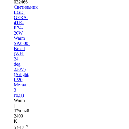
032466
Светильник
LGD-
GERA-
4TR-
R74-
20W
Warm
SP2500-
Bread
(WH,
24
deg,
230V)
(Arlight,
IP20
Металл,
3
года)
Warm
|
Тёплый
2400
K
19
5 917