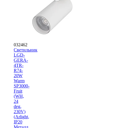
032462
Светильник
LGD-
GERA-
4TR-
R74-
20W
Warm
SP3000-
Fruit
(WH,
24
deg,
230V)
(Arlight,
IP20
Металл,