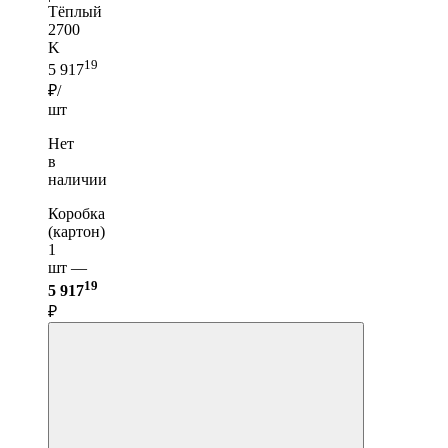
Тёплый
2700
K
19
5 917
₽/
шт
Нет
в
наличии
Коробка
(картон)
1
шт —
19
5 917
₽