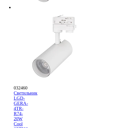
032460
Светильник
LGD-
GERA-
4TR-
R74-
20W
Cool