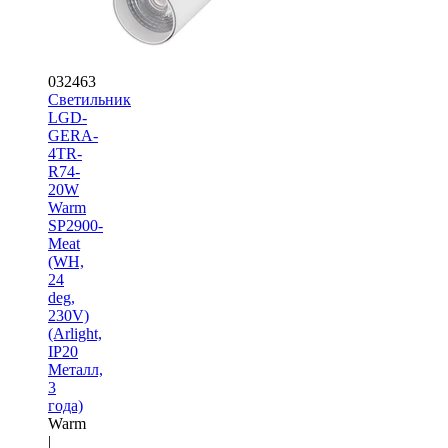
032463
Светильник
LGD-
GERA-
4TR-
R74-
20W
Warm
SP2900-
Meat
(WH,
24
deg,
230V)
(Arlight,
IP20
Металл,
3
года)
Warm
|