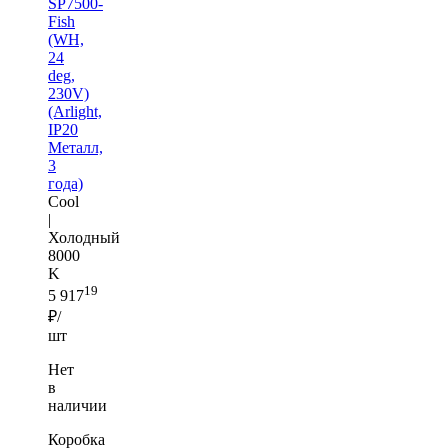
SP7500-
Fish
(WH,
24
deg,
230V)
(Arlight,
IP20
Металл,
3
года)
Cool
|
Холодный
8000
K
19
5 917
₽/
шт
Нет
в
наличии
Коробка