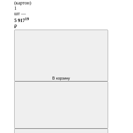
(картон)
1
шт —
19
5 917
₽
В корзину