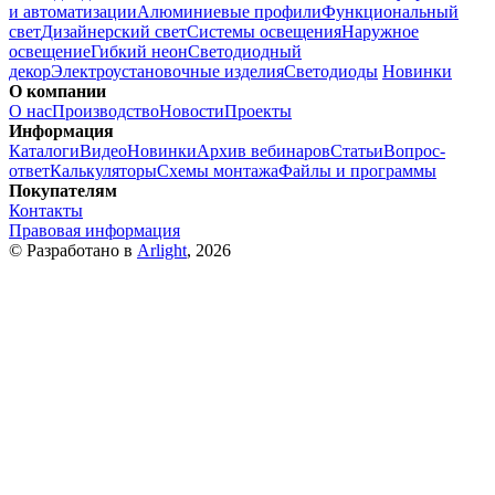
и автоматизации
Алюминиевые профили
Функциональный
свет
Дизайнерский свет
Системы освещения
Наружное
освещение
Гибкий неон
Светодиодный
декор
Электроустановочные изделия
Светодиоды
Новинки
О компании
О нас
Производство
Новости
Проекты
Информация
Каталоги
Видео
Новинки
Архив вебинаров
Статьи
Вопрос-
ответ
Калькуляторы
Схемы монтажа
Файлы и программы
Покупателям
Контакты
Правовая информация
© Разработано в
Arlight
, 2026