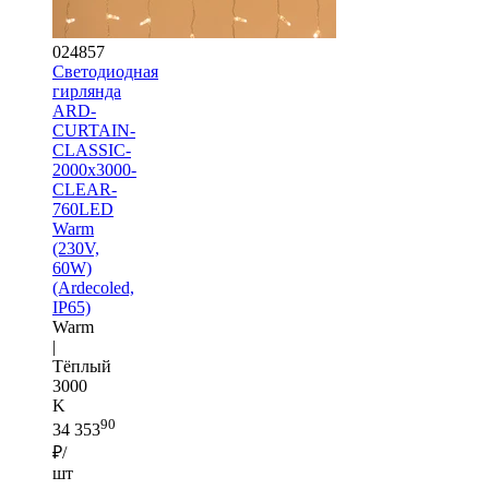
024857
Светодиодная
гирлянда
ARD-
CURTAIN-
CLASSIC-
2000x3000-
CLEAR-
760LED
Warm
(230V,
60W)
(Ardecoled,
IP65)
Warm
|
Тёплый
3000
K
90
34 353
₽/
шт