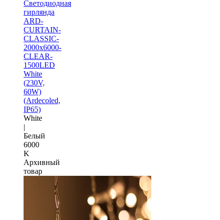
Светодиодная
гирлянда
ARD-
CURTAIN-
CLASSIC-
2000x6000-
CLEAR-
1500LED
White
(230V,
60W)
(Ardecoled,
IP65)
White
|
Белый
6000
K
Архивный
товар