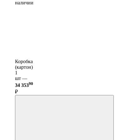
наличии
Коробка
(картон)
1
шт —
90
34 353
₽