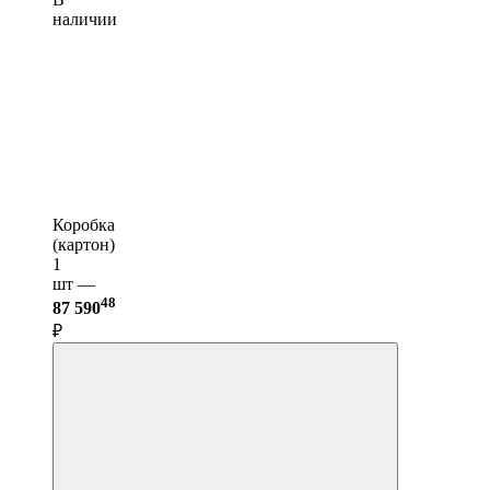
наличии
Коробка
(картон)
1
шт —
48
87 590
₽