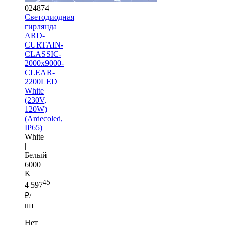
024874
Светодиодная
гирлянда
ARD-
CURTAIN-
CLASSIC-
2000x9000-
CLEAR-
2200LED
White
(230V,
120W)
(Ardecoled,
IP65)
White
|
Белый
6000
K
45
4 597
₽/
шт
Нет