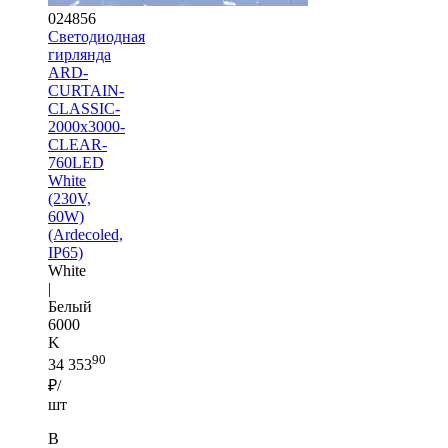
024856
Светодиодная
гирлянда
ARD-
CURTAIN-
CLASSIC-
2000x3000-
CLEAR-
760LED
White
(230V,
60W)
(Ardecoled,
IP65)
White
|
Белый
6000
K
90
34 353
₽/
шт
В