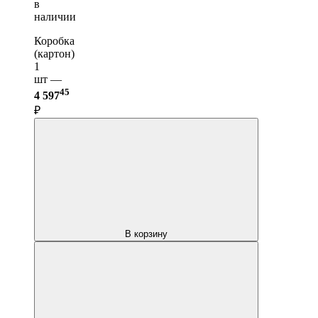
в
наличии
Коробка
(картон)
1
шт —
45
4 597
₽
В корзину