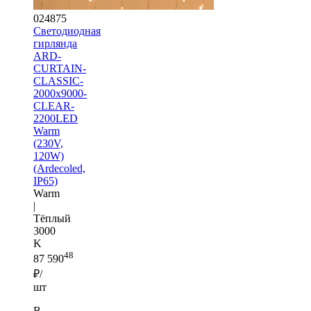
024875
Светодиодная
гирлянда
ARD-
CURTAIN-
CLASSIC-
2000x9000-
CLEAR-
2200LED
Warm
(230V,
120W)
(Ardecoled,
IP65)
Warm
|
Тёплый
3000
K
48
87 590
₽/
шт
В