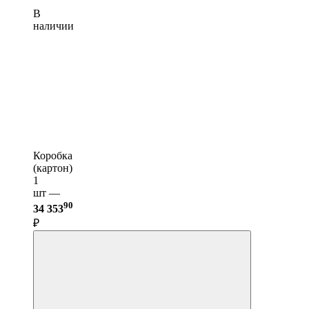
В
наличии
Коробка
(картон)
1
шт —
90
34 353
₽