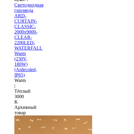
Светодиодная
гирлянда
ARD-
CURTAIN-
CLASSIC-
2000x9000-
CLEAR-
2200LED-
WATERFALL
Warm
(230V,
180W)
(Ardecoled,
IP65)
Warm
|
Тёплый
3000
K
Архивный
товар