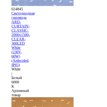
024845
Светодиодная
гирлянда
ARD-
CURTAIN-
CLASSIC-
2000x1500-
CLEAR-
360LED
White
(230V,
60W)
(Ardecoled,
IP65)
White
|
Белый
6000
K
Архивный
товар