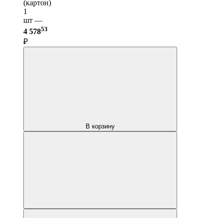
(картон)
1
шт —
53
4 578
₽
В корзину