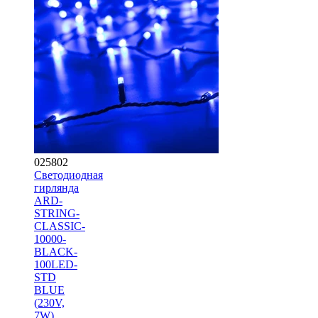
025802
Светодиодная
гирлянда
ARD-
STRING-
CLASSIC-
10000-
BLACK-
100LED-
STD
BLUE
(230V,
7W)