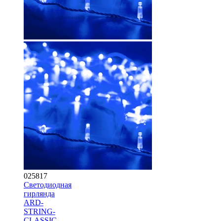
025817
Светодиодная
гирлянда
ARD-
STRING-
CLASSIC-