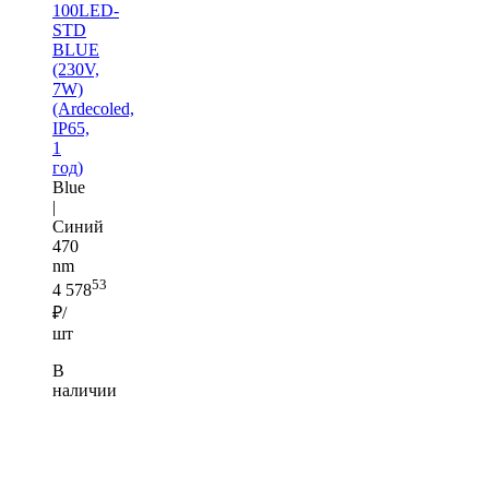
100LED-
STD
BLUE
(230V,
7W)
(Ardecoled,
IP65,
1
год)
Blue
|
Синий
470
nm
53
4 578
₽/
шт
В
наличии