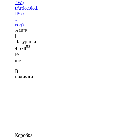
7W)
(Ardecoled,
IP65,
1
год)
Azure
|
Лазурный
53
4 578
₽/
шт
В
наличии
Коробка