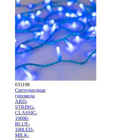
031198
Светодиодная
гирлянда
ARD-
STRING-
CLASSIC-
10000-
BLUE-
100LED-
MILK-