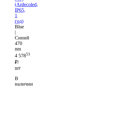
(Ardecoled,
IP65,
1
год)
Blue
|
Синий
470
nm
53
4 578
₽/
шт
В
наличии