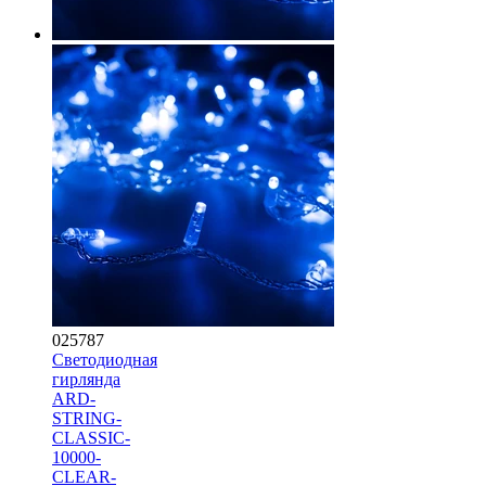
025787
Светодиодная
гирлянда
ARD-
STRING-
CLASSIC-
10000-
CLEAR-