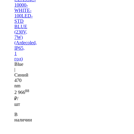
10000-
WHITE-
100LED-
STD
BLUE
(230V,
7W)
(Ardecoled,
IP65,
1
год)
Blue
|
Синий
470
nm
88
2 966
₽/
шт
В
наличии