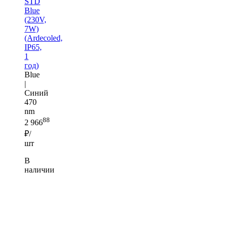
STD
Blue
(230V,
7W)
(Ardecoled,
IP65,
1
год)
Blue
|
Синий
470
nm
88
2 966
₽/
шт
В
наличии