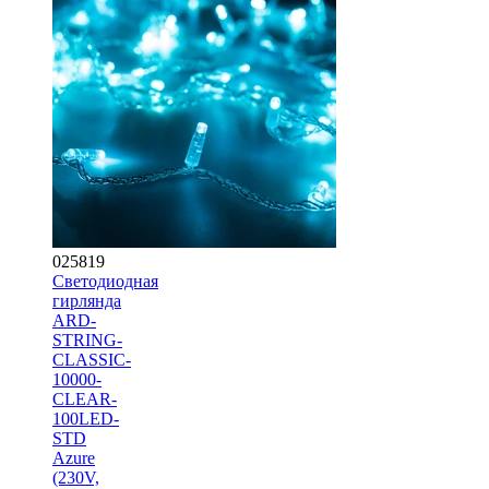
025819
Светодиодная
гирлянда
ARD-
STRING-
CLASSIC-
10000-
CLEAR-
100LED-
STD
Azure
(230V,