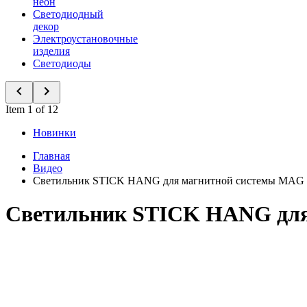
неон
Светодиодный
декор
Электроустановочные
изделия
Светодиоды
Item 1 of 12
Новинки
Главная
Видео
Светильник STICK HANG для магнитной системы MA
Светильник STICK HANG дл