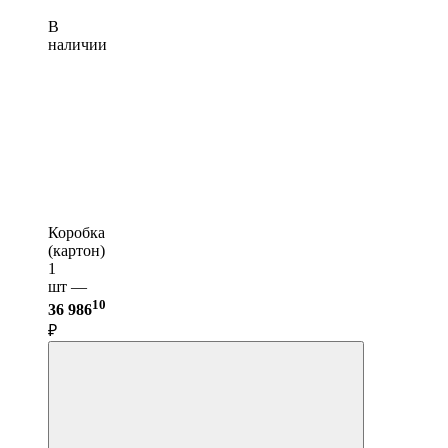
В
наличии
Коробка
(картон)
1
шт —
10
36 986
₽