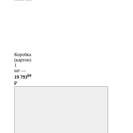
Коробка
(картон)
1
шт —
89
19 793
₽