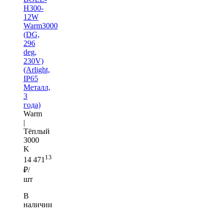
H300-
12W
Warm3000
(DG,
296
deg,
230V)
(Arlight,
IP65
Металл,
3
года)
Warm
|
Тёплый
3000
K
13
14 471
₽/
шт
В
наличии