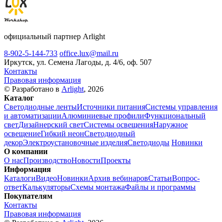
официальный партнер Arlight
8-902-5-144-733
office.lux@mail.ru
Иркутск, ул. Семена Лагоды, д. 4/6, оф. 507
Контакты
Правовая информация
© Разработано в
Arlight
, 2026
Каталог
Светодиодные ленты
Источники питания
Системы управления
и автоматизации
Алюминиевые профили
Функциональный
свет
Дизайнерский свет
Системы освещения
Наружное
освещение
Гибкий неон
Светодиодный
декор
Электроустановочные изделия
Светодиоды
Новинки
О компании
О нас
Производство
Новости
Проекты
Информация
Каталоги
Видео
Новинки
Архив вебинаров
Статьи
Вопрос-
ответ
Калькуляторы
Схемы монтажа
Файлы и программы
Покупателям
Контакты
Правовая информация