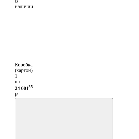
В
наличии
Коробка
(картон)
1
шт —
35
24 001
₽