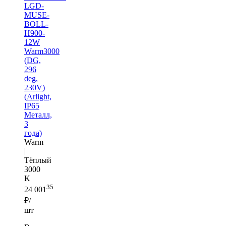
LGD-
MUSE-
BOLL-
H900-
12W
Warm3000
(DG,
296
deg,
230V)
(Arlight,
IP65
Металл,
3
года)
Warm
|
Тёплый
3000
K
35
24 001
₽/
шт