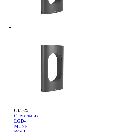
037525
Светильник
LGD-
MUSE-
BOLL-