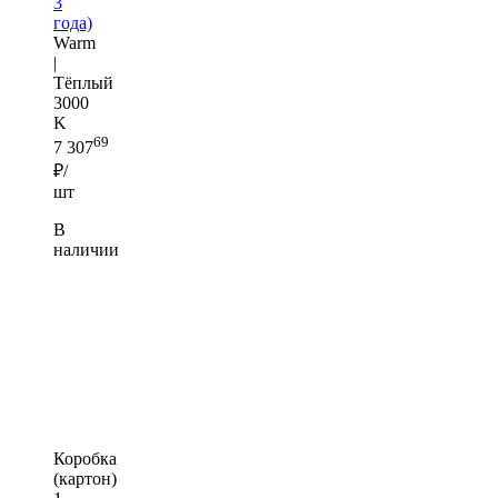
3
года)
Warm
|
Тёплый
3000
K
69
7 307
₽/
шт
В
наличии
Коробка
(картон)