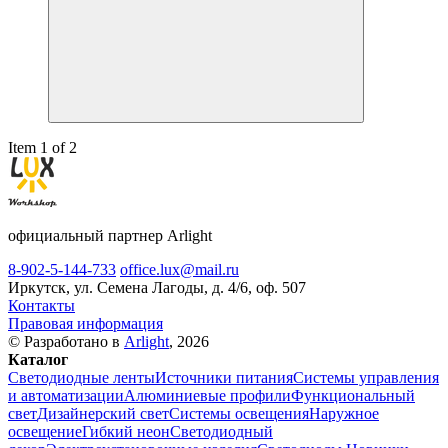
Item 1 of 2
официальный партнер Arlight
8-902-5-144-733
office.lux@mail.ru
Иркутск, ул. Семена Лагоды, д. 4/6, оф. 507
Контакты
Правовая информация
© Разработано в
Arlight
, 2026
Каталог
Светодиодные ленты
Источники питания
Системы управления
и автоматизации
Алюминиевые профили
Функциональный
свет
Дизайнерский свет
Системы освещения
Наружное
освещение
Гибкий неон
Светодиодный