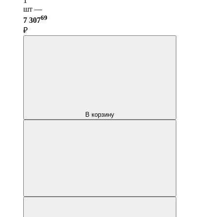
1
шт —
69
7 307
₽
В корзину