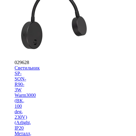
029628
Светильник
SP-
SON-
R90-
3W
Warm3000
(BK,
100
deg,
230V)
(Arlight,
IP20
Металл,