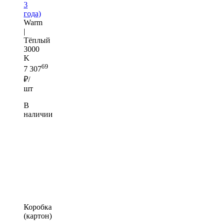
3
года)
Warm
|
Тёплый
3000
K
69
7 307
₽/
шт
В
наличии
Коробка
(картон)