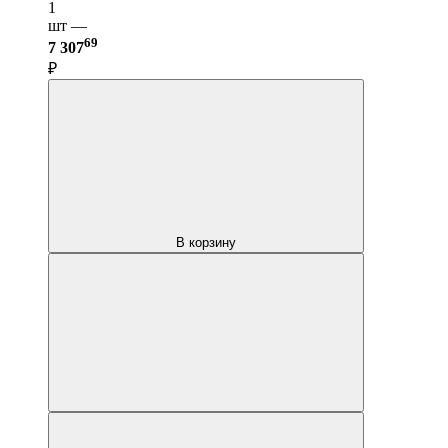
1
шт —
69
7 307
₽
В корзину