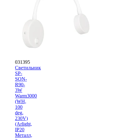
031395
Светильник
SP-
SON-
R90-
3W
Warm3000
(WH,
100
deg,
230V)
(Arlight,
IP20
Металл,