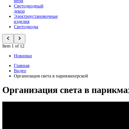
неон
Светодиодный
декор
Электроустановочные
изделия
Светодиоды
Item 1 of 12
Новинки
Главная
Видео
Организация света в парикмахерской
Организация света в парикма