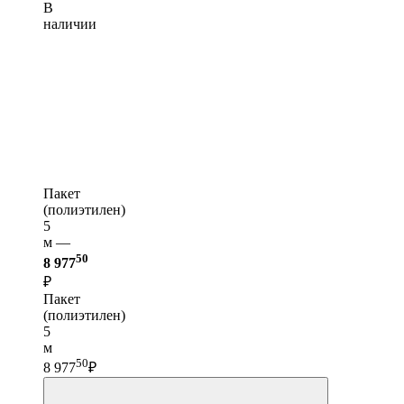
В
наличии
Пакет
(полиэтилен)
5
м —
50
8 977
₽
Пакет
(полиэтилен)
5
м
50
8 977
₽