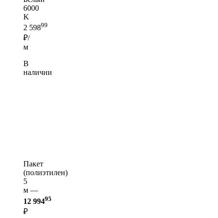
6000
K
99
2 598
₽/
м
В
наличии
Пакет
(полиэтилен)
5
м —
95
12 994
₽