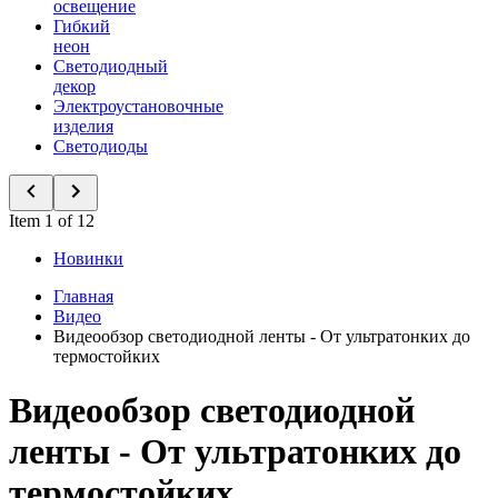
освещение
Гибкий
неон
Светодиодный
декор
Электроустановочные
изделия
Светодиоды
Item 1 of 12
Новинки
Главная
Видео
Видеообзор светодиодной ленты - От ультратонких до
термостойких
Видеообзор светодиодной
ленты - От ультратонких до
термостойких