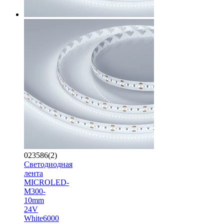
023586(2)
Светодиодная
лента
MICROLED-
M300-
10mm
24V
White6000