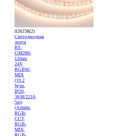
028258(2)
Светодиодная
лента
RT-
GM288-
12mm
24V
RGBW-
MIX
(19.2
W/m,
IP20,
3838/2216,
5m)
(Arlight,
RGB-
CCT,
RGB-
MIX,
RGB-