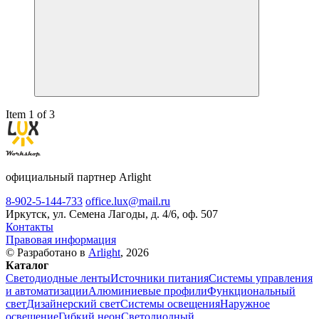
Item 1 of 3
официальный партнер Arlight
8-902-5-144-733
office.lux@mail.ru
Иркутск, ул. Семена Лагоды, д. 4/6, оф. 507
Контакты
Правовая информация
© Разработано в
Arlight
, 2026
Каталог
Светодиодные ленты
Источники питания
Системы управления
и автоматизации
Алюминиевые профили
Функциональный
свет
Дизайнерский свет
Системы освещения
Наружное
освещение
Гибкий неон
Светодиодный