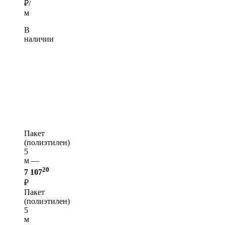
₽/
м
В
наличии
Пакет
(полиэтилен)
5
м —
20
7 107
₽
Пакет
(полиэтилен)
5
м