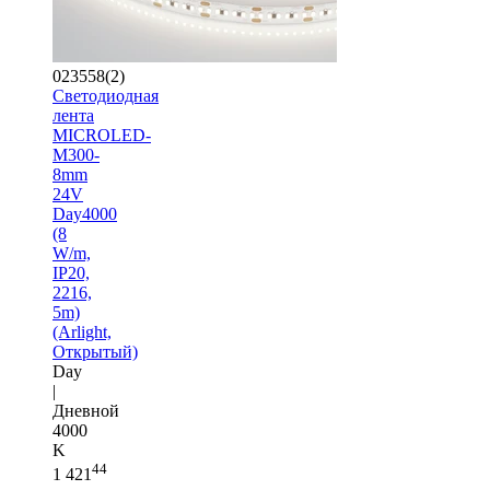
023558(2)
Светодиодная
лента
MICROLED-
M300-
8mm
24V
Day4000
(8
W/m,
IP20,
2216,
5m)
(Arlight,
Открытый)
Day
|
Дневной
4000
K
44
1 421