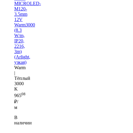
MICROLED-
M120-
3.5mm
12V
Warm3000
(8.3
W/m,
IP20,
2216,
3m)
(Arlight,
узкая)
Warm
|
Тёплый
3000
K
08
965
₽/
м
В
наличии