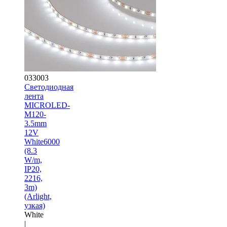
033003
Светодиодная
лента
MICROLED-
M120-
3.5mm
12V
White6000
(8.3
W/m,
IP20,
2216,
3m)
(Arlight,
узкая)
White
|