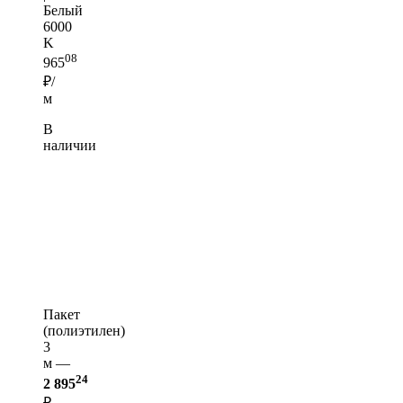
Белый
6000
K
08
965
₽/
м
В
наличии
Пакет
(полиэтилен)
3
м —
24
2 895
₽