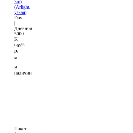
3m)
(Arlight,
узкая)
Day
|
Дневной
5000
K
08
965
₽/
м
В
наличии
Пакет