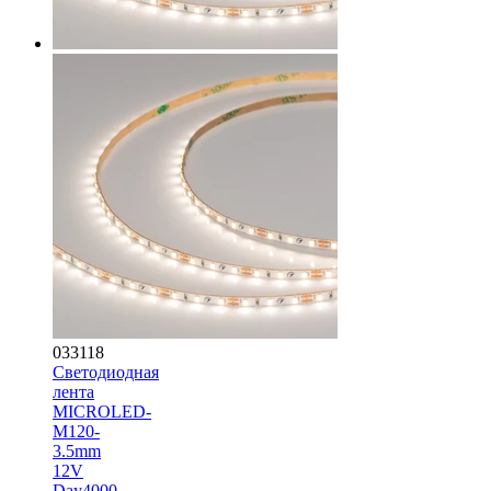
033118
Светодиодная
лента
MICROLED-
M120-
3.5mm
12V
Day4000