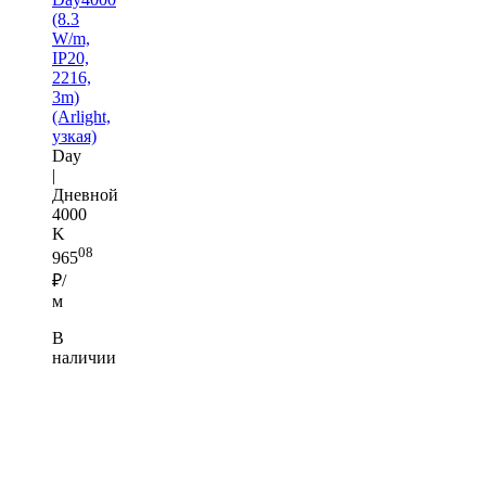
(8.3
W/m,
IP20,
2216,
3m)
(Arlight,
узкая)
Day
|
Дневной
4000
K
08
965
₽/
м
В
наличии