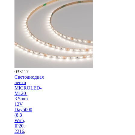
033117
Светодиодная
лента
MICROLED-
M120-
3.5mm
12V
Day5000
(8.3
W/m,
IP20,
2216,