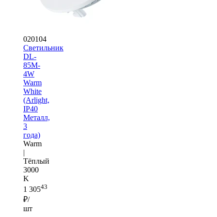
020104
Светильник
DL-
85M-
4W
Warm
White
(Arlight,
IP40
Металл,
3
года)
Warm
|
Тёплый
3000
K
43
1 305
₽/
шт