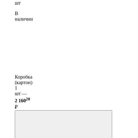
шт
В
наличии
Коробка
(картон)
1
шт —
20
2 160
₽