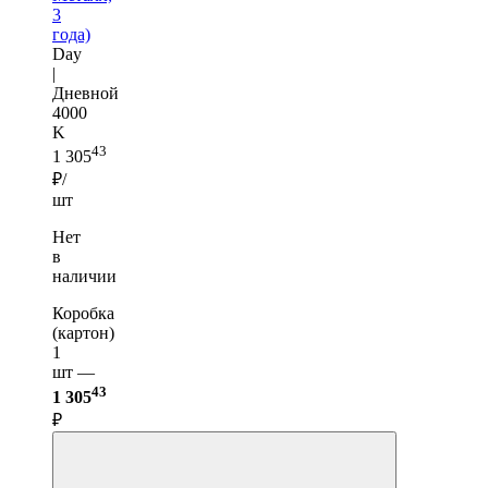
3
года)
Day
|
Дневной
4000
K
43
1 305
₽/
шт
Нет
в
наличии
Коробка
(картон)
1
шт —
43
1 305
₽