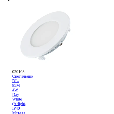
020103
Светильник
DL-
85M-
4W
Day
White
(Arlight,
IP40
Металл,