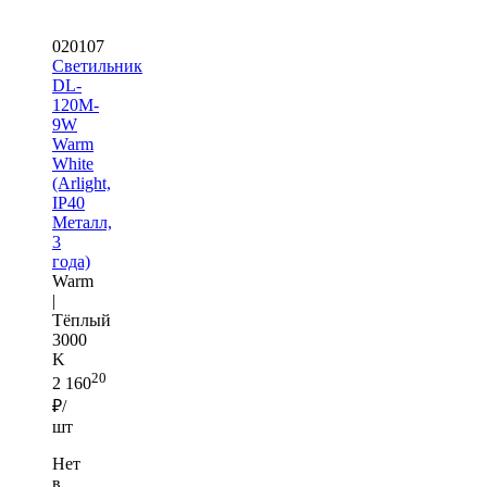
020107
Светильник
DL-
120M-
9W
Warm
White
(Arlight,
IP40
Металл,
3
года)
Warm
|
Тёплый
3000
K
20
2 160
₽/
шт
Нет
в