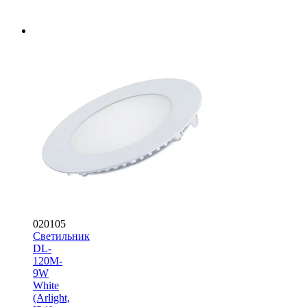
020105
Светильник
DL-
120M-
9W
White
(Arlight,