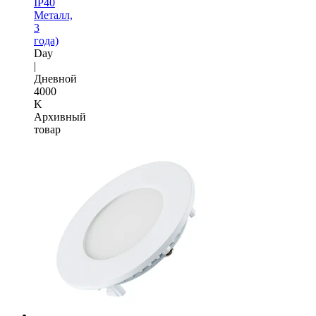
IP40
Металл,
3
года)
Day
|
Дневной
4000
K
Архивный
товар