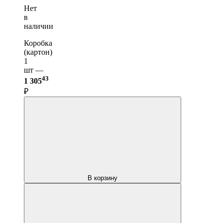
Нет
в
наличии
Коробка
(картон)
1
шт —
43
1 305
₽
В корзину