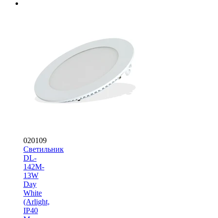
020109
Светильник
DL-
142M-
13W
Day
White
(Arlight,
IP40