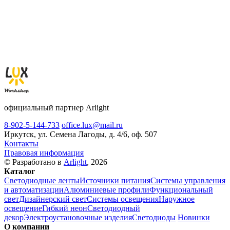
официальный партнер Arlight
8-902-5-144-733
office.lux@mail.ru
Иркутск, ул. Семена Лагоды, д. 4/6, оф. 507
Контакты
Правовая информация
© Разработано в
Arlight
, 2026
Каталог
Светодиодные ленты
Источники питания
Системы управления
и автоматизации
Алюминиевые профили
Функциональный
свет
Дизайнерский свет
Системы освещения
Наружное
освещение
Гибкий неон
Светодиодный
декор
Электроустановочные изделия
Светодиоды
Новинки
О компании