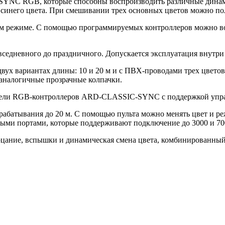
NC RGB, которые способны воспроизводить различные динамич
 синего цвета. При смешивании трех основных цветов можно пол
ском режиме. С помощью программируемых контроллеров можно в
едневного до праздничного. Допускается эксплуатация внутри
ух вариантах длины: 10 и 20 м и с ПВХ-проводами трех цветов
 аналогичные прозрачные колпачки.
дели RGB-контроллеров ARD-CLASSIC-SYNC с поддержкой управл
срабатывания до 20 м. С помощью пульта можно менять цвет и р
ными портами, которые поддерживают подключение до 3000 и 70
ание, вспышки и динамическая смена цвета, комбинированный 