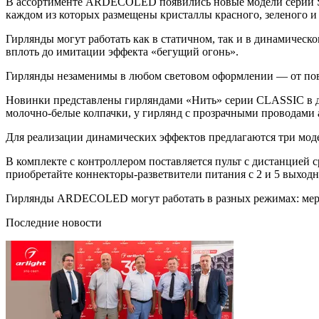
В ассортименте ARDECOLED появились новые модели серии SY
каждом из которых размещены кристаллы красного, зеленого и
Гирлянды могут работать как в статичном, так и в динамиче
вплоть до имитации эффекта «бегущий огонь».
Гирлянды незаменимы в любом световом оформлении — от повс
Новинки представлены гирляндами «Нить» серии CLASSIC в дв
молочно-белые колпачки, у гирлянд с прозрачными проводами
Для реализации динамических эффектов предлагаются три мо
В комплекте с контроллером поставляется пульт с дистанцией 
приобретайте коннекторы-разветвители питания с 2 и 5 выход
Гирлянды ARDECOLED могут работать в разных режимах: мерц
Последние новости