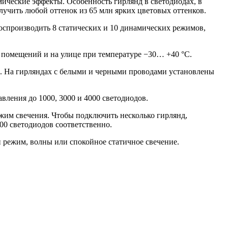
еские эффекты. Особенность гирлянд в светодиодах, в
учить любой оттенок из 65 млн ярких цветовых оттенков.
оспроизводить 8 статических и 10 динамических режимов,
 помещений и на улице при температуре −30… +40 °C.
. На гирляндах с белыми и черными проводами установлены
ения до 1000, 3000 и 4000 светодиодов.
ежим свечения. Чтобы подключить несколько гирлянд,
00 светодиодов соответственно.
режим, волны или спокойное статичное свечение.