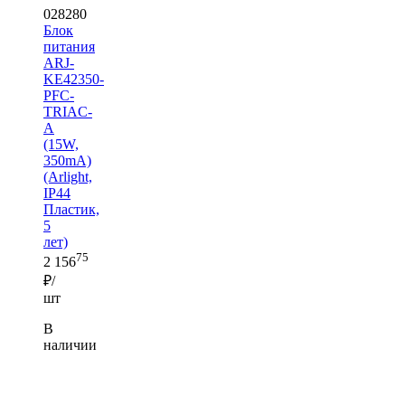
028280
Блок
питания
ARJ-
KE42350-
PFC-
TRIAC-
A
(15W,
350mA)
(Arlight,
IP44
Пластик,
5
лет)
75
2 156
₽/
шт
В
наличии