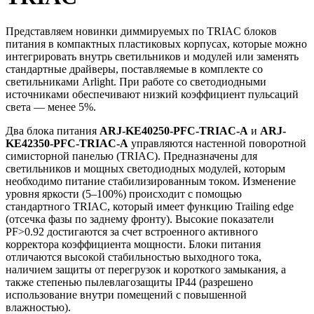
Представляем новинки диммируемых по TRIAC блоков
питания в компактных пластиковых корпусах, которые можно
интегрировать внутрь светильников и модулей или заменять
стандартные драйверы, поставляемые в комплекте со
светильниками Arlight. При работе со светодиодными
источниками обеспечивают низкий коэффициент пульсаций
света — менее 5%.
Два блока питания
ARJ-KE40250-PFC-TRIAC-A
и
ARJ-
KE42350-PFC-TRIAC-A
управляются настенной поворотной
симисторной панелью (TRIAC). Предназначены для
светильников и мощных светодиодных модулей, которым
необходимо питание стабилизированным током. Изменение
уровня яркости (5–100%) происходит с помощью
стандартного TRIAC, который имеет функцию Trailing edge
(отсечка фазы по заднему фронту). Высокие показатели
PF>0.92 достигаются за счет встроенного активного
корректора коэффициента мощности. Блоки питания
отличаются высокой стабильностью выходного тока,
наличием защиты от перегрузок и короткого замыкания, а
также степенью пылевлагозащиты IP44 (разрешено
использование внутри помещений с повышенной
влажностью).