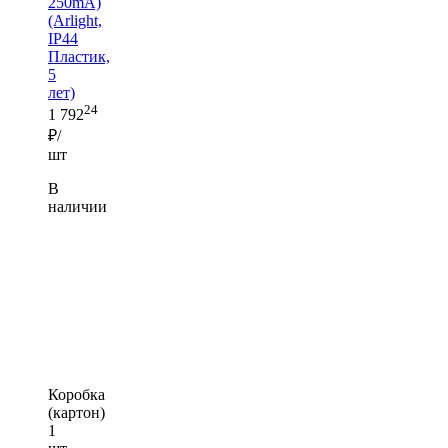
250mA)
(Arlight,
IP44
Пластик,
5
лет)
24
1 792
₽/
шт
В
наличии
Коробка
(картон)
1