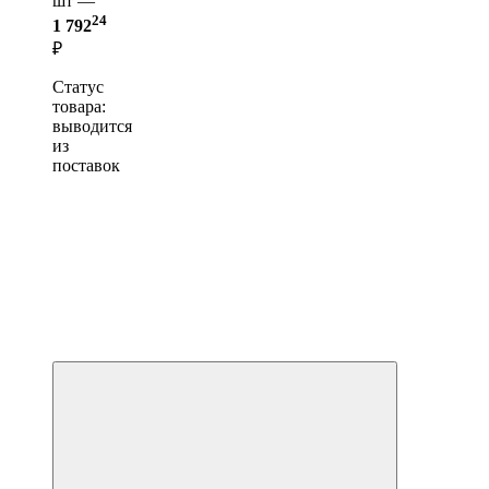
шт —
24
1 792
₽
Статус
товара:
выводится
из
поставок