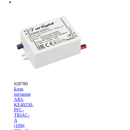
028780
Блок
питания
ARJ-
KE40250-
PFC-
TRIAC-
A
(10W,