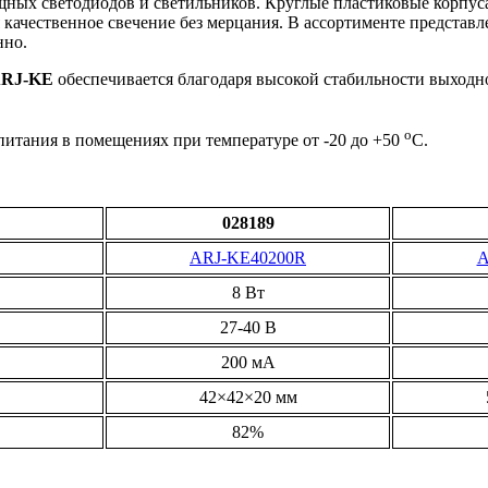
ных светодиодов и светильников. Круглые пластиковые корпуса
я качественное свечение без мерцания. В ассортименте представ
нно.
RJ-KE
обеспечивается благодаря высокой стабильности выходног
o
питания в помещениях при температуре от -20 до +50
С.
028189
ARJ-KE40200R
A
8 Вт
27-40 В
200 мА
42×42×20 мм
82%