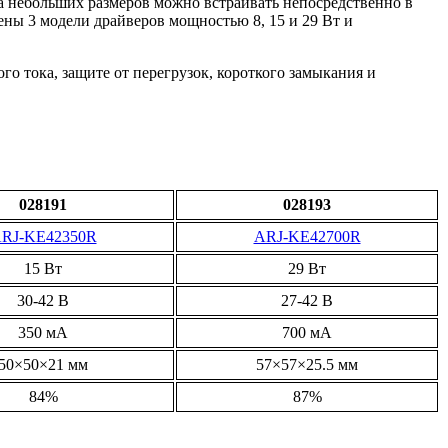
 небольших размеров можно встраивать непосредственно в
лены 3 модели драйверов мощностью 8, 15 и 29 Вт и
о тока, защите от перегрузок, короткого замыкания и
028191
028193
RJ-KE42350R
ARJ-KE42700R
15 Вт
29 Вт
30-42 В
27-42 В
350 мА
700 мА
50×50×21 мм
57×57×25.5 мм
84%
87%