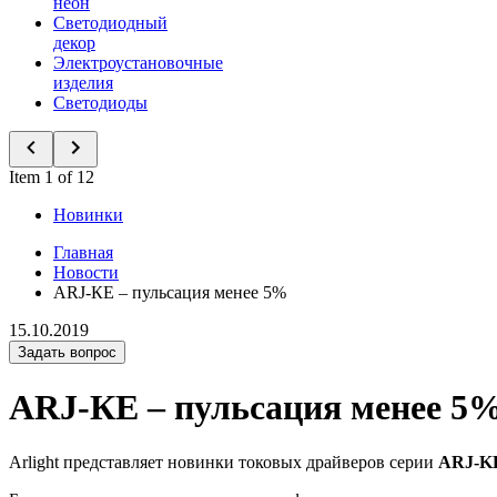
неон
Светодиодный
декор
Электроустановочные
изделия
Светодиоды
Item 1 of 12
Новинки
Главная
Новости
ARJ-КЕ – пульсация менее 5%
15.10.2019
Задать вопрос
ARJ-КЕ – пульсация менее 5
Arlight представляет новинки токовых драйверов серии
ARJ-K