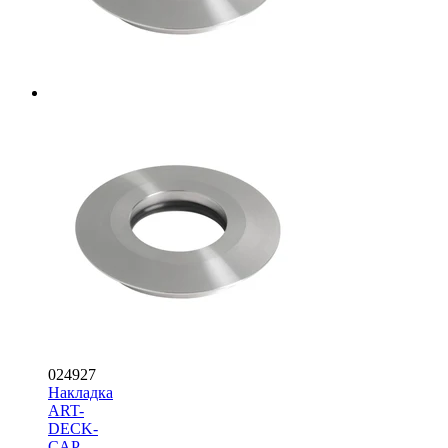
024927
Накладка
ART-
DECK-
CAP-