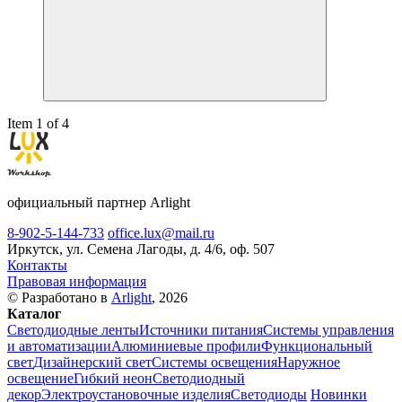
Item 1 of 4
официальный партнер Arlight
8-902-5-144-733
office.lux@mail.ru
Иркутск, ул. Семена Лагоды, д. 4/6, оф. 507
Контакты
Правовая информация
© Разработано в
Arlight
, 2026
Каталог
Светодиодные ленты
Источники питания
Системы управления
и автоматизации
Алюминиевые профили
Функциональный
свет
Дизайнерский свет
Системы освещения
Наружное
освещение
Гибкий неон
Светодиодный
декор
Электроустановочные изделия
Светодиоды
Новинки