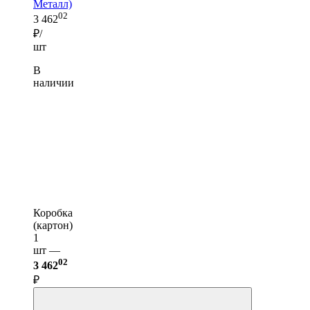
Металл)
02
3 462
₽/
шт
В
наличии
Коробка
(картон)
1
шт —
02
3 462
₽