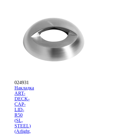
024931
Накладка
ART-
DECK-
CAP-
LID-
R50
(SL,
STEEL)
(Arlight,