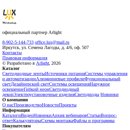
официальный партнер Arlight
8-902-5-144-733
office.lux@mail.ru
Иркутск, ул. Семена Лагоды, д. 4/6, оф. 507
Контакты
Правовая информация
© Разработано в
Arlight
, 2026
Каталог
Светодиодные ленты
Источники питания
Системы управления
и автоматизации
Алюминиевые профили
Функциональный
свет
Дизайнерский свет
Системы освещения
Наружное
освещение
Гибкий неон
Светодиодный
декор
Электроустановочные изделия
Светодиоды
Новинки
О компании
О нас
Производство
Новости
Проекты
Информация
Каталоги
Видео
Новинки
Архив вебинаров
Статьи
Вопрос-
ответ
Калькуляторы
Схемы монтажа
Файлы и программы
Покупателям