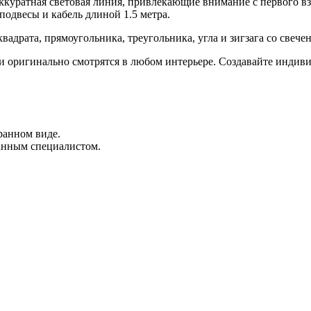
уратная световая линия, привлекающие внимание с первого взг
одвесы и кабель длиной 1.5 метра.
адрата, прямоугольника, треугольника, угла и зигзага со свеч
 оригинально смотрятся в любом интерьере. Создавайте индиви
ранном виде.
анным специалистом.