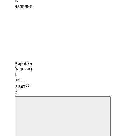
В
наличии
Коробка
(картон)
1
шт —
38
2 347
₽