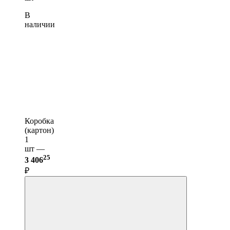
В
наличии
Коробка
(картон)
1
шт —
25
3 406
₽