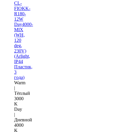
CL-
FIOKK-
R180-
12W
Day4000-
MIX
(WH,
120
deg,
230V)
(Arlight,
IP44
Пластик,
3
года)
Warm
|
Тёплый
3000
K
Day
|
Дневной
4000
K