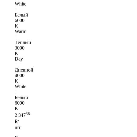
White
|
Белый
6000
K
Warm
|
Тёплый
3000
K
Day
|
Дневной
4000
K
White
|
Белый
6000
K
38
2 347
₽/
шт