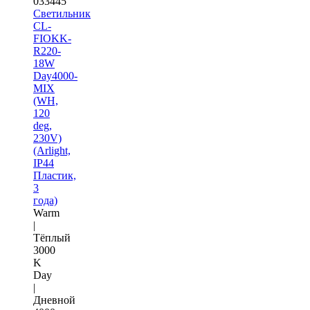
033445
Светильник
CL-
FIOKK-
R220-
18W
Day4000-
MIX
(WH,
120
deg,
230V)
(Arlight,
IP44
Пластик,
3
года)
Warm
|
Тёплый
3000
K
Day
|
Дневной