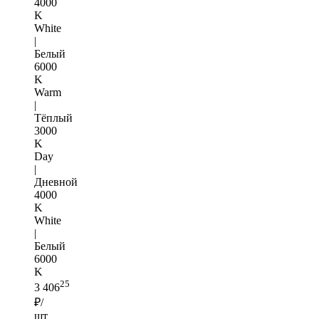
4000
K
White
|
Белый
6000
K
Warm
|
Тёплый
3000
K
Day
|
Дневной
4000
K
White
|
Белый
6000
K
25
3 406
₽/
шт