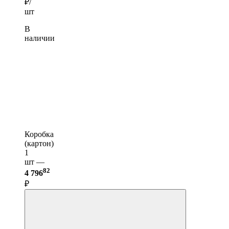
₽/
шт
В
наличии
Коробка
(картон)
1
шт —
82
4 796
₽