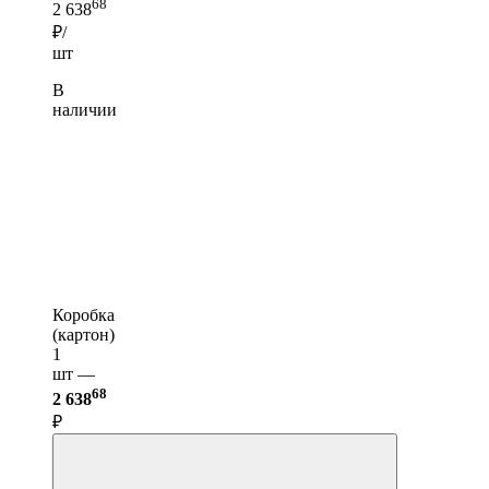
68
2 638
₽/
шт
В
наличии
Коробка
(картон)
1
шт —
68
2 638
₽