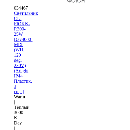
034467
Светильник
CL-
FIOKK-
R300-
25W
Day4000-
MIX
(WH,
120
deg,
230V)
(Arlight,
IP44
Пластик,
3
года)
Warm
|
Тёплый
3000
K
Day
|