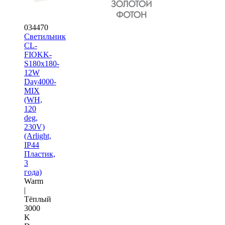
034470
Светильник
CL-
FIOKK-
S180x180-
12W
Day4000-
MIX
(WH,
120
deg,
230V)
(Arlight,
IP44
Пластик,
3
года)
Warm
|
Тёплый
3000
K