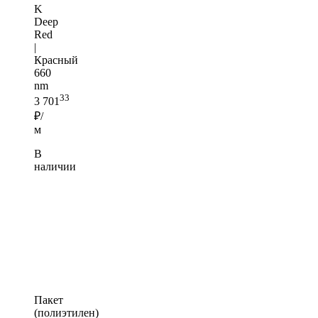
K
Deep
Red
|
Красный
660
nm
33
3 701
₽/
м
В
наличии
Пакет
(полиэтилен)