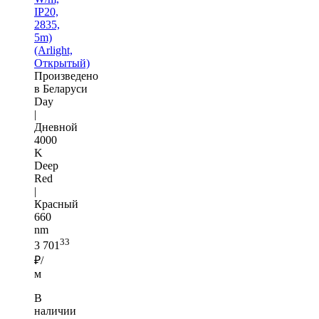
IP20,
2835,
5m)
(Arlight,
Открытый)
Произведено
в Беларуси
Day
|
Дневной
4000
K
Deep
Red
|
Красный
660
nm
33
3 701
₽/
м
В
наличии