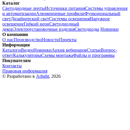
Каталог
Светодиодные ленты
Источники питания
Системы управления
и автоматизации
Алюминиевые профили
Функциональный
свет
Дизайнерский свет
Системы освещения
Наружное
освещение
Гибкий неон
Светодиодный
декор
Электроустановочные изделия
Светодиоды
Новинки
О компании
О нас
Производство
Новости
Проекты
Информация
Каталоги
Видео
Новинки
Архив вебинаров
Статьи
Вопрос-
ответ
Калькуляторы
Схемы монтажа
Файлы и программы
Покупателям
Контакты
Правовая информация
© Разработано в
Arlight
, 2026