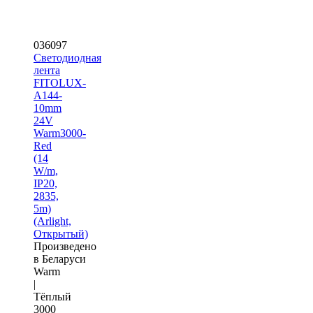
036097
Светодиодная
лента
FITOLUX-
A144-
10mm
24V
Warm3000-
Red
(14
W/m,
IP20,
2835,
5m)
(Arlight,
Открытый)
Произведено
в Беларуси
Warm
|
Тёплый
3000