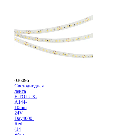
036096
Светодиодная
лента
FITOLUX-
A144-
10mm
24V
Day4000-
Red
(14
W/m,