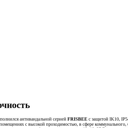
очность
ополнился антивандальной серией
FRISBEE
с защитой IK10, IP
помещениях с высокой проходимостью, в сфере коммунального,