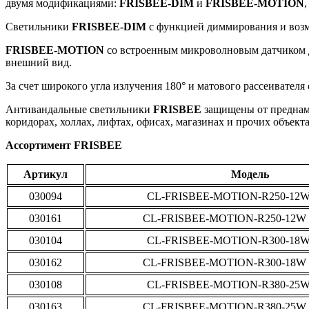
двумя модификациями:
FRISBEE-DIM
и
FRISBEE-MOTION
Светильники
FRISBEE-DIM
с функцией диммирования и возм
FRISBEE-MOTION
со встроенным микроволновым датчиком дв
внешний вид.
За счет широкого угла излучения 180° и матового рассеивател
Антивандальные светильники
FRISBEE
защищены от преднам
коридорах, холлах, лифтах, офисах, магазинах и прочих объект
Ассортимент FRISBEE
Артикул
Модель
030094
CL-FRISBEE-MOTION-R250-12W
030161
CL-FRISBEE-MOTION-R250-12W 
030104
CL-FRISBEE-MOTION-R300-18W
030162
CL-FRISBEE-MOTION-R300-18W 
030108
CL-FRISBEE-MOTION-R380-25W
030163
CL-FRISBEE-MOTION-R380-25W 