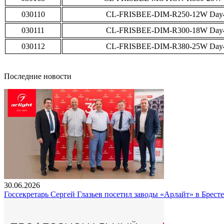
030110
CL-FRISBEE-DIM-R250-12W Day
030111
CL-FRISBEE-DIM-R300-18W Day
030112
CL-FRISBEE-DIM-R380-25W Day
Последние новости
30.06.2026
Госсекретарь Сергей Глазьев посетил заводы «Арлайт» в Брест