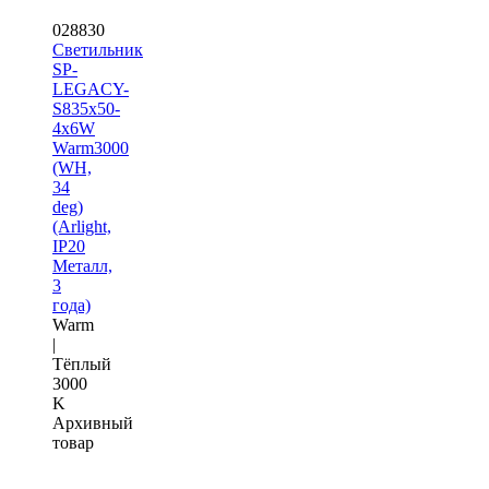
028830
Светильник
SP-
LEGACY-
S835x50-
4x6W
Warm3000
(WH,
34
deg)
(Arlight,
IP20
Металл,
3
года)
Warm
|
Тёплый
3000
K
Архивный
товар