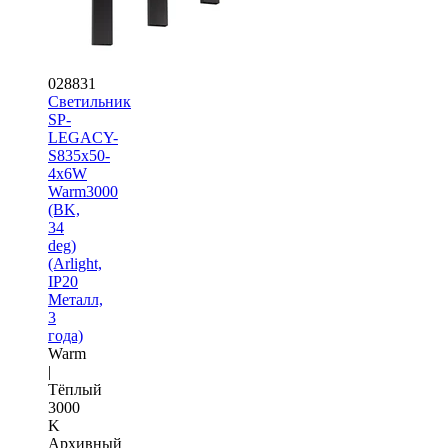
028831
Светильник
SP-
LEGACY-
S835x50-
4x6W
Warm3000
(BK,
34
deg)
(Arlight,
IP20
Металл,
3
года)
Warm
|
Тёплый
3000
K
Архивный