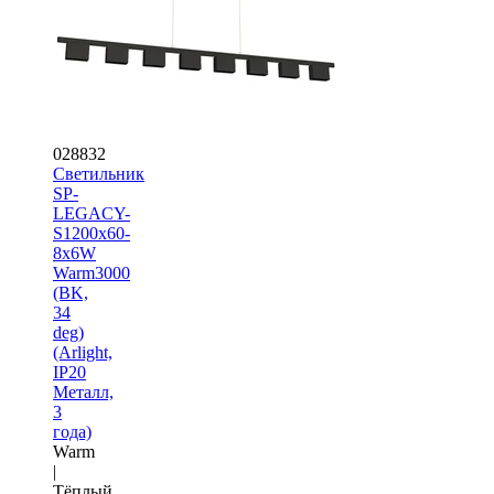
028832
Светильник
SP-
LEGACY-
S1200x60-
8x6W
Warm3000
(BK,
34
deg)
(Arlight,
IP20
Металл,
3
года)
Warm
|
Тёплый