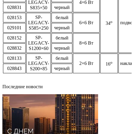
LEGACY-
4×6 Вт
028831
черный
S835×50
SP-
028153
белый
o
LEGACY-
6×6 Вт
подве
34
029101
черный
S585×250
SP-
028152
белый
LEGACY-
8×6 Вт
028832
черный
S1200×60
SP-
028133
белый
o
LEGACY-
2×6 Вт
накла
16
028843
черный
S200×85
Последние новости