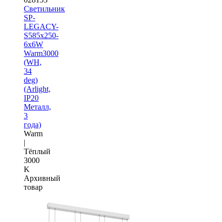
Светильник
SP-
LEGACY-
S585x250-
6x6W
Warm3000
(WH,
34
deg)
(Arlight,
IP20
Металл,
3
года)
Warm
|
Тёплый
3000
K
Архивный
товар