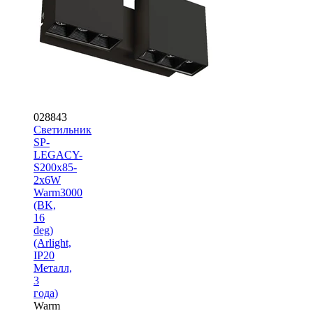
028843
Светильник
SP-
LEGACY-
S200x85-
2x6W
Warm3000
(BK,
16
deg)
(Arlight,
IP20
Металл,
3
года)
Warm