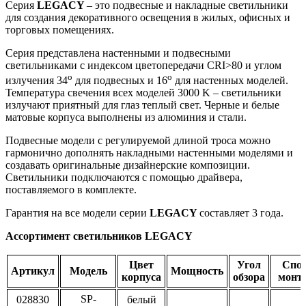
Серия
LEGACY
– это подвесные и накладные светильники
для создания декоративного освещения в жилых, офисных и
торговых помещениях.
Серия представлена настенными и подвесными
светильниками с индексом цветопередачи CRI>80 и углом
o
o
излучения 34
для подвесных и 16
для настенных моделей.
Температура свечения всех моделей 3000 K – светильники
излучают приятный для глаз теплый свет. Черные и белые
матовые корпуса выполнены из алюминия и стали.
Подвесные модели с регулируемой длиной троса можно
гармонично дополнять накладными настенными моделями и
создавать оригинальные дизайнерские композиции.
Светильники подключаются с помощью драйвера,
поставляемого в комплекте.
Гарантия на все модели серии
LEGACY
составляет 3 года.
Ассортимент светильников LEGACY
Цвет
Угол
Спос
Артикул
Модель
Мощность
корпуса
обзора
монт
SP-
028830
белый