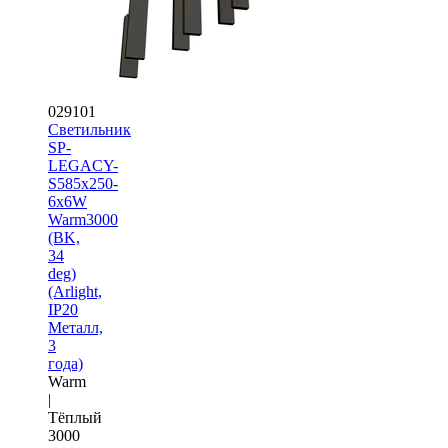
029101
Светильник
SP-
LEGACY-
S585x250-
6x6W
Warm3000
(BK,
34
deg)
(Arlight,
IP20
Металл,
3
года)
Warm
|
Тёплый
3000