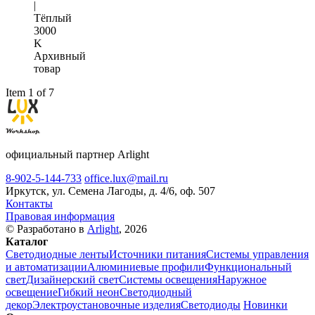
|
Тёплый
3000
K
Архивный
товар
Item 1 of 7
официальный партнер Arlight
8-902-5-144-733
office.lux@mail.ru
Иркутск, ул. Семена Лагоды, д. 4/6, оф. 507
Контакты
Правовая информация
© Разработано в
Arlight
, 2026
Каталог
Светодиодные ленты
Источники питания
Системы управления
и автоматизации
Алюминиевые профили
Функциональный
свет
Дизайнерский свет
Системы освещения
Наружное
освещение
Гибкий неон
Светодиодный
декор
Электроустановочные изделия
Светодиоды
Новинки