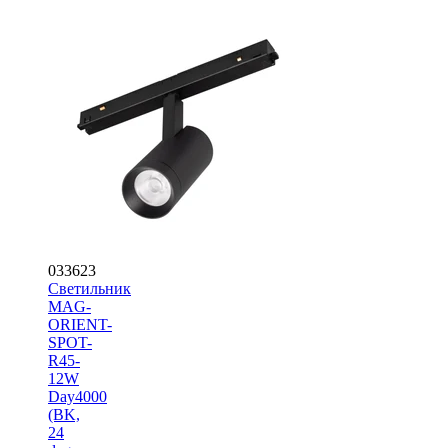
033623
Светильник
MAG-
ORIENT-
SPOT-
R45-
12W
Day4000
(BK,
24