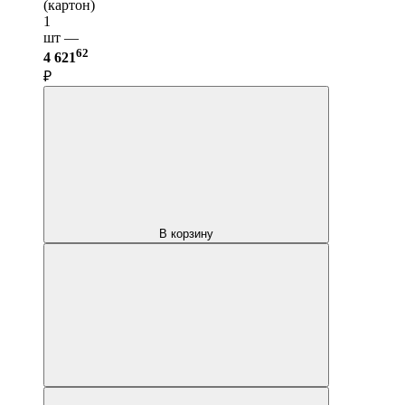
(картон)
1
шт —
62
4 621
₽
В корзину