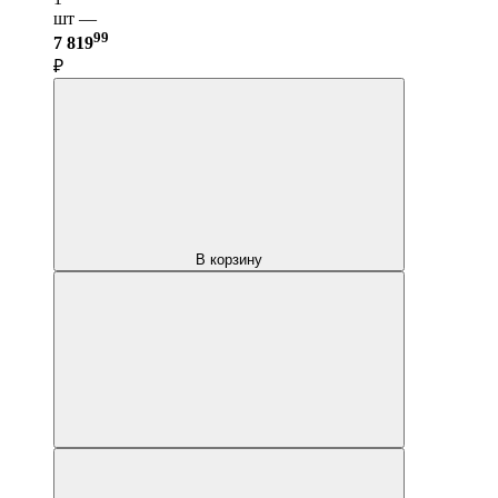
шт —
99
7 819
₽
В корзину