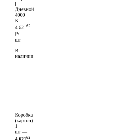
|
Дневной
4000
K
62
4 621
₽/
шт
В
наличии
Коробка
(картон)
1
шт —
62
4 621