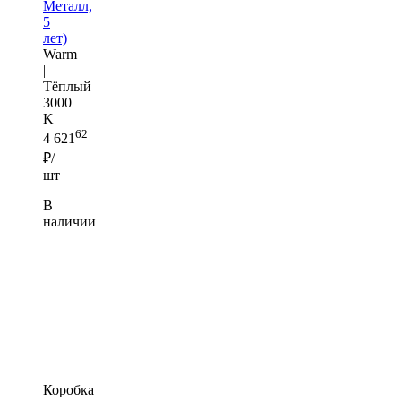
Металл,
5
лет)
Warm
|
Тёплый
3000
K
62
4 621
₽/
шт
В
наличии
Коробка