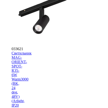
033621
Светильник
MAG-
ORIENT-
SPOT-
R35-
6W
Warm3000
(BK,
24
deg,
48V)
(Arlight,
IP20