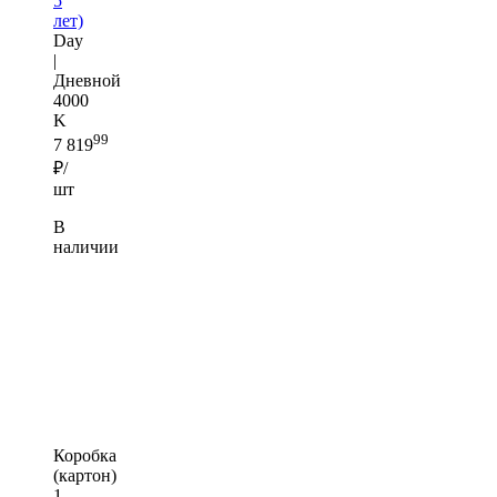
5
лет)
Day
|
Дневной
4000
K
99
7 819
₽/
шт
В
наличии
Коробка
(картон)
1