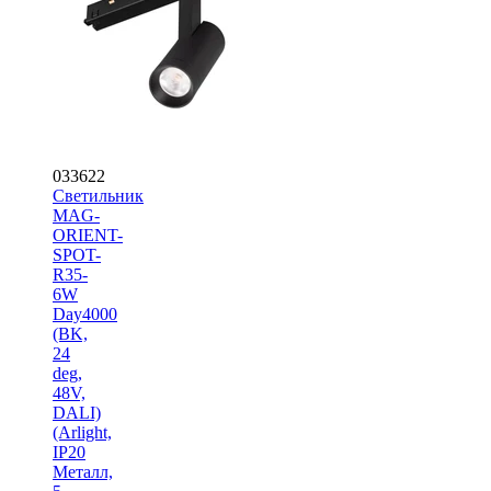
033622
Светильник
MAG-
ORIENT-
SPOT-
R35-
6W
Day4000
(BK,
24
deg,
48V,
DALI)
(Arlight,
IP20
Металл,