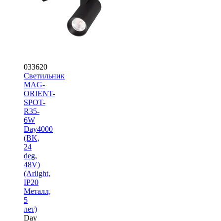
033620
Светильник
MAG-
ORIENT-
SPOT-
R35-
6W
Day4000
(BK,
24
deg,
48V)
(Arlight,
IP20
Металл,
5
лет)
Day