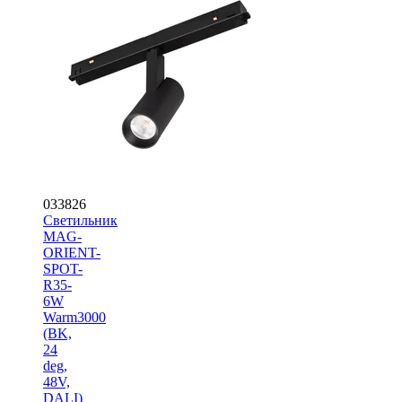
033826
Светильник
MAG-
ORIENT-
SPOT-
R35-
6W
Warm3000
(BK,
24
deg,
48V,
DALI)