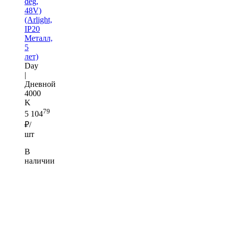
deg,
48V)
(Arlight,
IP20
Металл,
5
лет)
Day
|
Дневной
4000
K
79
5 104
₽/
шт
В
наличии