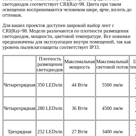
светодиодов соответствует CRI(Ra)>98. Цвета при таком
освещении воспринимаются человеком шире, ярче, вплоть до
оттенков.
Для ваших проектов доступен широкий выбор лент с
CRI(Ra)>98. Модели различаются по плотности размещения
светодиодов, мощности, цветовой температуре. Все новинки
предназначены для эксплуатации внутри помещений, так как
уровень пылевлагозащиты соответствует IP33.
Плотность
Максимальная
Максимальный
Ц
размещения
мощность
световой поток
те
светодиодов
Четырехрядная
350 LEDs/m
44 Вт/м
5500 лм/м
Четырехрядная
280 LEDs/m
36 Вт/м
4500 лм/м
Трехрядная
252 LEDs/m
27 Вт/м
3400 лм/м