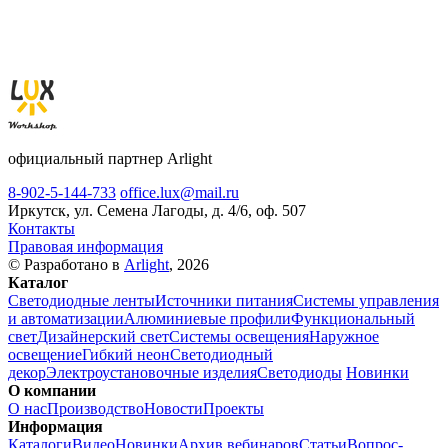
официальный партнер Arlight
8-902-5-144-733
office.lux@mail.ru
Иркутск, ул. Семена Лагоды, д. 4/6, оф. 507
Контакты
Правовая информация
© Разработано в
Arlight
, 2026
Каталог
Светодиодные ленты
Источники питания
Системы управления
и автоматизации
Алюминиевые профили
Функциональный
свет
Дизайнерский свет
Системы освещения
Наружное
освещение
Гибкий неон
Светодиодный
декор
Электроустановочные изделия
Светодиоды
Новинки
О компании
О нас
Производство
Новости
Проекты
Информация
Каталоги
Видео
Новинки
Архив вебинаров
Статьи
Вопрос-