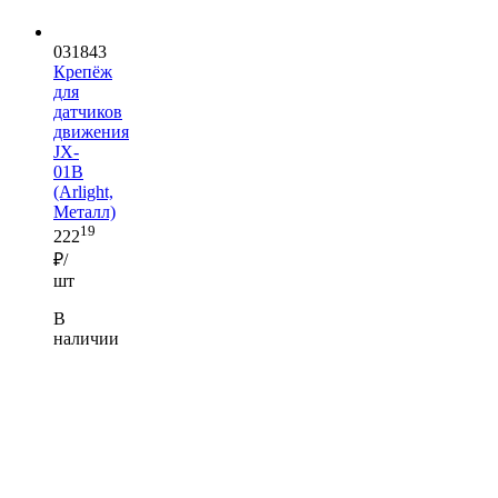
031843
Крепёж
для
датчиков
движения
JX-
01B
(Arlight,
Металл)
19
222
₽/
шт
В
наличии