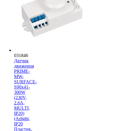
031846
Датчик
движения
PRIME-
MW-
SURFACE-
S90x41-
300W
(230V,
2.6A,
MULTI,
IP20)
(Arlight,
IP20
Пластик,