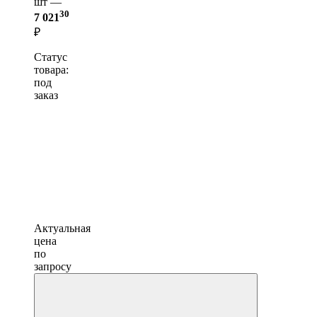
шт —
30
7 021
₽
Статус
товара:
под
заказ
Актуальная
цена
по
запросу