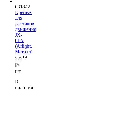
031842
Крепёж
для
датчиков
движения
JX-
01A
(Arlight,
Металл)
19
222
₽/
шт
В
наличии