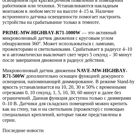
освещением при краткосрочном появлении в помещении
работников или техники. Устанавливаются накладным
монтажом в любом месте на высоте 4–15 м. Наличие
встроенного датчика освещенности помогает настроить
устройства на срабатывание только в темноте.
PRIME-MW-HIGHBAY-R71-1000W
— это активный
микроволновый датчик движения с круговым углом
обнаружения 360°. Может использоваться с лампами,
прожекторами и светильниками. Срабатывает в радиусе 4–10
м и автоматически выключает свет через 5 секунд – 30 минут
после завершения движения в радиусе действия.
Микроволновый датчик движения
NAVE-MW-HIGHBAY-
R71-500W
дополнительно оснащен функцией дежурного
освещения, напоминающей диммирование. В режиме Stand-by
яркость устанавливается на 10, 20, 30 и 50% с временными
отрезками 0, 10 секунд, 1, 5, 10, 30, 60 минут и далее без
ограничений. Данная функция доступна только с диммерами
0–10 В. Датчики для складских помещений можно крепить
как на стену, так и на светильник (прожектор) с помощью
специальных креплений, которые также представлены в
серии.
Последние новости