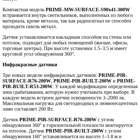
Компактная модель
PRIME-MW-SURFACE-S90x41-300W
встраивается внутрь светильников, выполненных из любого
материала, кроме металла, так как радиосигнал не способен
проходить сквозь металл.
Датчик устанавливается накладным способом на стены или
потолок, подходит для любых помещений (жилые, офисы,
торговые центры). При высоте установки 1.5–3.5 м имеет
круговой угол обнаружения 360°.
Инфракрасные датчики
Три новых модели инфракрасных датчиков:
PRIME-PIR-
SURFACE-R76-200W
,
PRIME-PIR-BUILT-200W
и
PRIME-
PIR-BUILT-R53-200W
. У каждой модификации определенная
зона срабатывания, которую нужно учитывать при выборе. В
каждую модель встроен датчик освещенности 3–2000 лк.
Максимальная нагрузка для светодиодных и люминесцентных
ламп составляет 200 Вт.
Датчик
PRIME-PIR-SURFACE-R76-200W
с углом
обнаружения 360° в горизонтальной плоскости монтируется
на потолок. Датчик
PRIME-PIR-BUILT-200W
с углом
обнаружения 160° устанавливается на высоте 1–1.8 м и