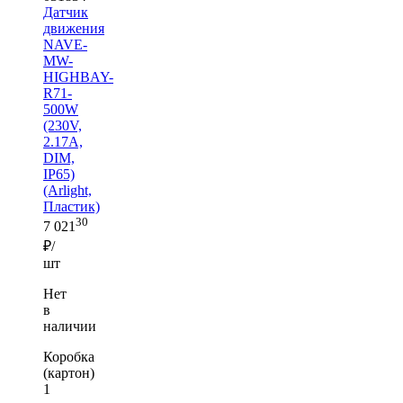
Датчик
движения
NAVE-
MW-
HIGHBAY-
R71-
500W
(230V,
2.17A,
DIM,
IP65)
(Arlight,
Пластик)
30
7 021
₽/
шт
Нет
в
наличии
Коробка
(картон)
1