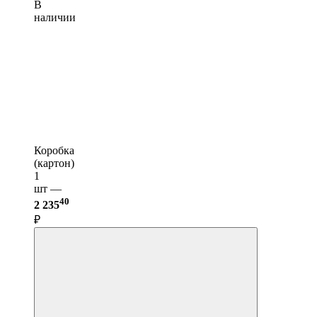
В
наличии
Коробка
(картон)
1
шт —
40
2 235
₽