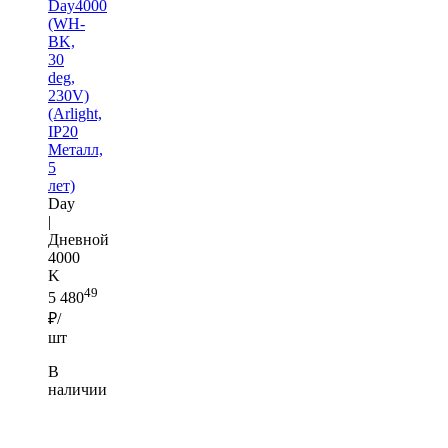
Day4000
(WH-
BK,
30
deg,
230V)
(Arlight,
IP20
Металл,
5
лет)
Day
|
Дневной
4000
K
49
5 480
₽/
шт
В
наличии