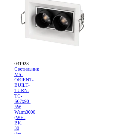
031928
Светильник
MS-
ORIENT-
BUILT-
TURN-
TC-
S67x90-
5W
Warm3000
(WH-
BK,
30
deg,