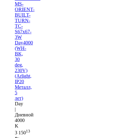
MS-
ORIENT-
BUILT-
TURN-
TC-
S67x67-
3W
Day4000
(WH-
BK,
30
deg,
230V)
(Arlight,
IP20
Металл,
5
лет)
Day
|
Дневной
4000
K
13
3 150