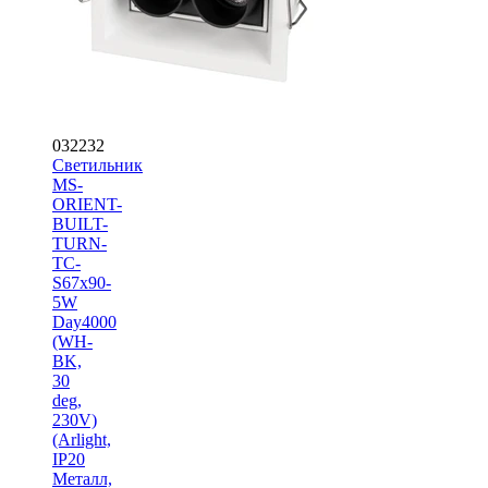
032232
Светильник
MS-
ORIENT-
BUILT-
TURN-
TC-
S67x90-
5W
Day4000
(WH-
BK,
30
deg,
230V)
(Arlight,
IP20
Металл,