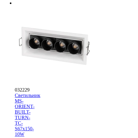
032229
Светильник
MS-
ORIENT-
BUILT-
TURN-
TC-
S67x150-
10W