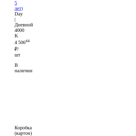
5
лет)
Day
|
Дневной
4000
K
44
4 506
₽/
шт
В
наличии
Коробка
(картон)