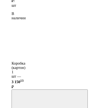
₽/
шт
В
наличии
Коробка
(картон)
1
шт —
13
3 150
₽