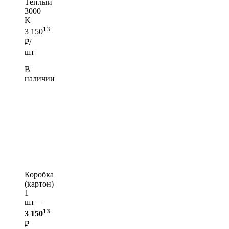
Тёплый
3000
K
13
3 150
₽/
шт
В
наличии
Коробка
(картон)
1
шт —
13
3 150
₽