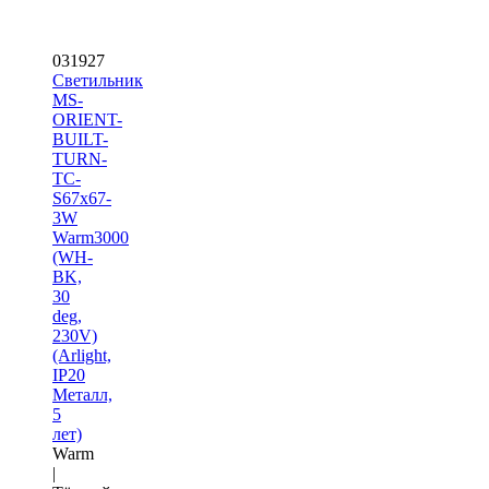
031927
Светильник
MS-
ORIENT-
BUILT-
TURN-
TC-
S67x67-
3W
Warm3000
(WH-
BK,
30
deg,
230V)
(Arlight,
IP20
Металл,
5
лет)
Warm
|