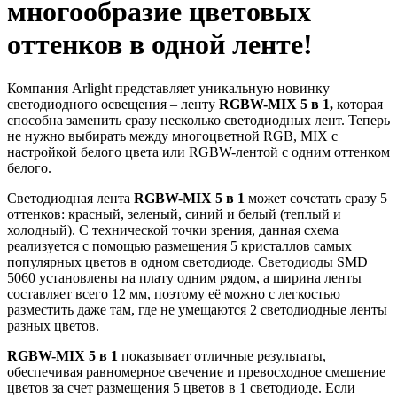
многообразие цветовых
оттенков в одной ленте!
Компания Arlight представляет уникальную новинку
светодиодного освещения – ленту
RGBW-MIX
5
в
1,
которая
способна заменить сразу несколько светодиодных лент. Теперь
не нужно выбирать между многоцветной RGB, MIX с
настройкой белого цвета или RGBW-лентой с одним оттенком
белого.
Светодиодная лента
RGBW-MIX
5
в
1
может сочетать сразу 5
оттенков: красный, зеленый, синий и белый (теплый и
холодный). С технической точки зрения, данная схема
реализуется с помощью размещения 5 кристаллов самых
популярных цветов в одном светодиоде. Светодиоды SMD
5060 установлены на плату одним рядом, а ширина ленты
составляет всего 12 мм, поэтому её можно с легкостью
разместить даже там, где не умещаются 2 светодиодные ленты
разных цветов.
RGBW-MIX 5 в 1
показывает отличные результаты,
обеспечивая равномерное
свечение и превосходное смешение
цветов за счет размещения 5 цветов в 1 светодиоде. Если