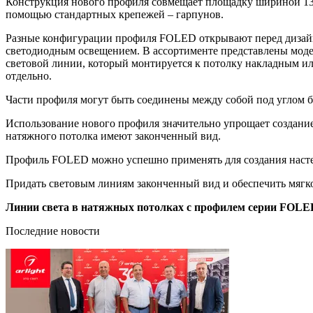
Конструкция нового профиля совмещает площадку шириной 13 
помощью стандартных крепежей – гарпунов.
Разные конфигурации профиля FOLED открывают перед дизай
светодиодным освещением. В ассортименте представлены модел
световой линии, который монтируется к потолку накладным и
отдельно.
Части профиля могут быть соединены между собой под углом бо
Использование нового профиля значительно упрощает создани
натяжного потолка имеют законченный вид.
Профиль FOLED можно успешно применять для создания настен
Придать световым линиям законченный вид и обеспечить мягк
Линии света в натяжных потолках с профилем серии FOLED 
Последние новости