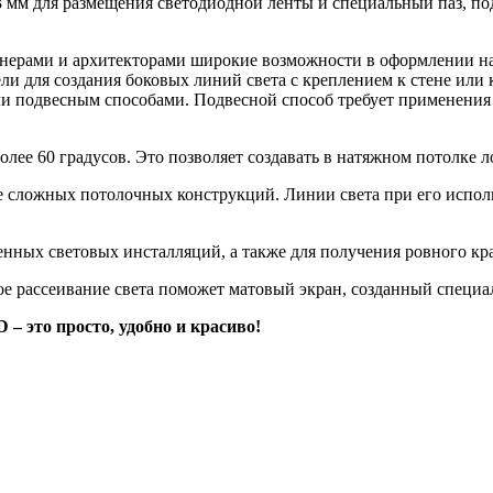
мм для размещения светодиодной ленты и специальный паз, по
нерами и архитекторами широкие возможности в оформлении н
и для создания боковых линий света с креплением к стене или к
ли подвесным способами. Подвесной способ требует применени
лее 60 градусов. Это позволяет создавать в натяжном потолке 
е сложных потолочных конструкций. Линии света при его испол
ных световых инсталляций, а также для получения ровного кра
ое рассеивание света поможет матовый экран, созданный специ
– это просто, удобно и красиво!