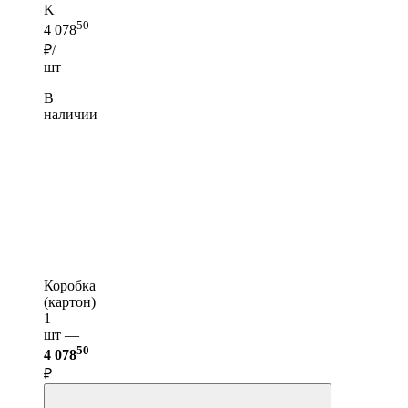
K
50
4 078
₽/
шт
В
наличии
Коробка
(картон)
1
шт —
50
4 078
₽