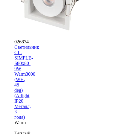
026874
Светильник
CL-
SIMPLE-
S80x80-
9W
Warm3000
(WH,
45
deg)
(Arlight,
IP20
Металл,
3
года)
Warm
|
Тёплый