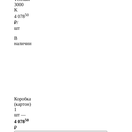
3000
K
50
4 078
₽/
шт
В
наличии
Коробка
(картон)
1
шт —
50
4 078
₽