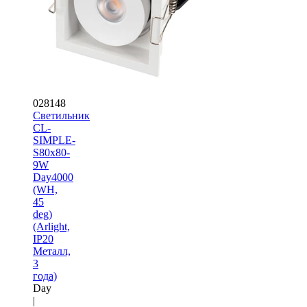
028148
Светильник
CL-
SIMPLE-
S80x80-
9W
Day4000
(WH,
45
deg)
(Arlight,
IP20
Металл,
3
года)
Day
|