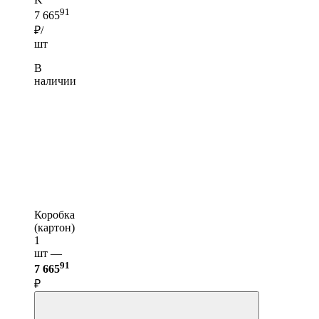
91
7 665
₽/
шт
В
наличии
Коробка
(картон)
1
шт —
91
7 665
₽