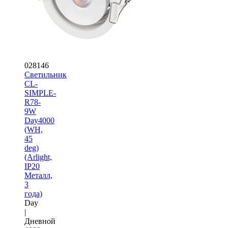
028146
Светильник
CL-
SIMPLE-
R78-
9W
Day4000
(WH,
45
deg)
(Arlight,
IP20
Металл,
3
года)
Day
|
Дневной