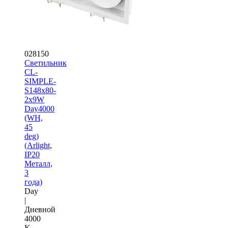
028150
Светильник
CL-
SIMPLE-
S148x80-
2x9W
Day4000
(WH,
45
deg)
(Arlight,
IP20
Металл,
3
года)
Day
|
Дневной
4000
K