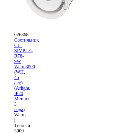
026868
Светильник
CL-
SIMPLE-
R78-
9W
Warm3000
(WH,
45
deg)
(Arlight,
IP20
Металл,
3
года)
Warm
|
Тёплый
3000