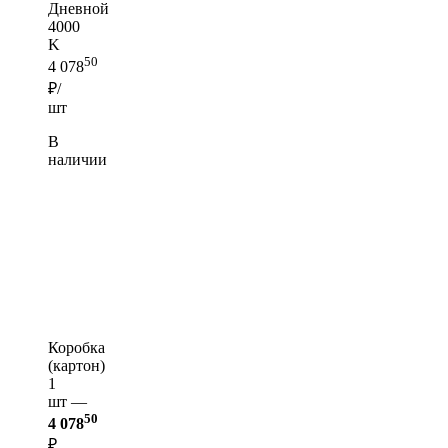
Дневной
4000
K
50
4 078
₽/
шт
В
наличии
Коробка
(картон)
1
шт —
50
4 078
₽