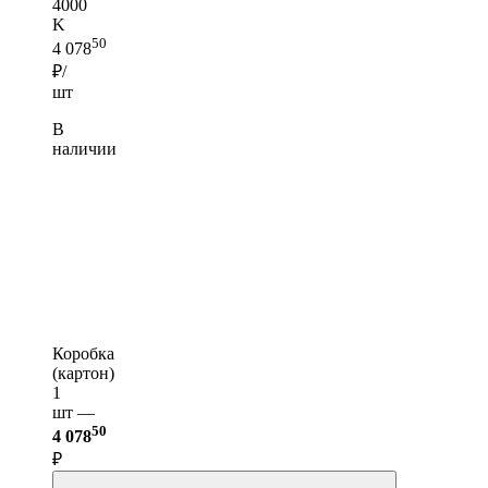
4000
K
50
4 078
₽/
шт
В
наличии
Коробка
(картон)
1
шт —
50
4 078
₽