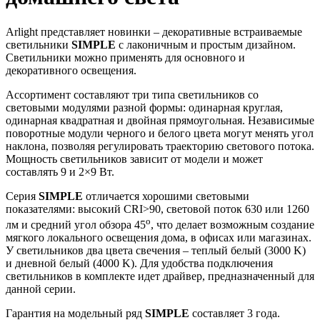
Arlight представляет новинки – декоративные встраиваемые
светильники
SIMPLE
с лаконичным и простым дизайном.
Светильники можно применять для основного и
декоративного освещения.
Ассортимент составляют три типа светильников со
световыми модулями разной формы: одинарная круглая,
одинарная квадратная и двойная прямоугольная. Независимые
поворотные модули черного и белого цвета могут менять угол
наклона, позволяя регулировать траекторию светового потока.
Мощность светильников зависит от модели и может
составлять 9 и 2×9 Вт.
Серия
SIMPLE
отличается хорошими световыми
показателями: высокий CRI>90, световой поток 630 или 1260
o
лм и средний угол обзора 45
, что делает возможным создание
мягкого локального освещения дома, в офисах или магазинах.
У светильников два цвета свечения – теплый белый (3000 K)
и дневной белый (4000 K). Для удобства подключения
светильников в комплекте идет драйвер, предназначенный для
данной серии.
Гарантия на модельный ряд
SIMPLE
составляет 3 года.