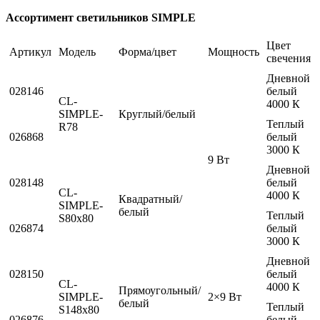
Ассортимент светильников SIMPLE
Цвет
Артикул
Модель
Форма/цвет
Мощность
свечения
Дневной
028146
белый
CL-
4000 К
SIMPLE-
Круглый/белый
Теплый
R78
026868
белый
3000 К
9 Вт
Дневной
028148
белый
CL-
4000 К
Квадратный/
SIMPLE-
белый
Теплый
S80x80
026874
белый
3000 К
Дневной
028150
белый
CL-
4000 К
Прямоугольный/
SIMPLE-
2×9 Вт
белый
Теплый
S148x80
026876
белый