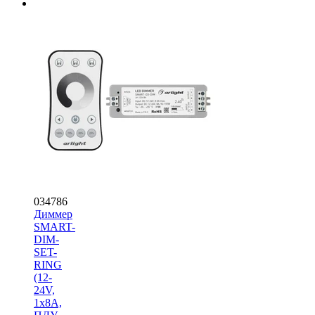
034786
Диммер
SMART-
DIM-
SET-
RING
(12-
24V,
1x8A,