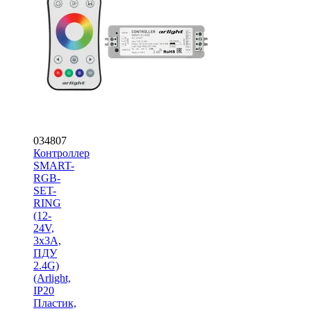
034807
Контроллер
SMART-
RGB-
SET-
RING
(12-
24V,
3x3A,
ПДУ
2.4G)
(Arlight,
IP20
Пластик,