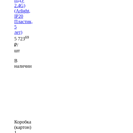
ПДУ
2.4G)
(Arlight,
IP20
Пластик,
5
лет)
69
5 723
₽/
шт
В
наличии
Коробка
(картон)
1