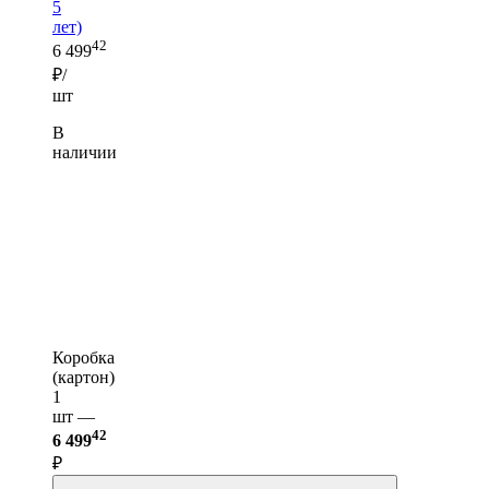
5
лет)
42
6 499
₽/
шт
В
наличии
Коробка
(картон)
1
шт —
42
6 499
₽