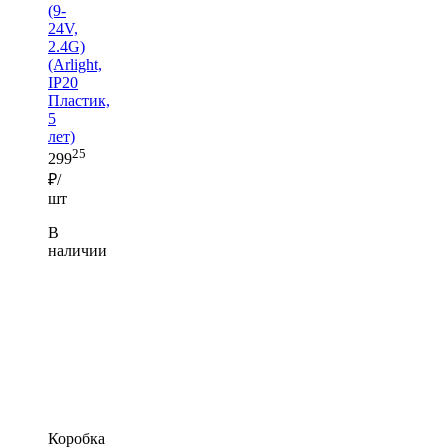
(9-
24V,
2.4G)
(Arlight,
IP20
Пластик,
5
лет)
25
299
₽/
шт
В
наличии
Коробка