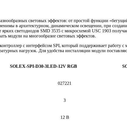
разнообразных световых эффектов: от простой функции «бегущи
менимы в архитектурном, динамическом освещении, при создан
т ярких светодиодов SMD 3535 с микросхемой USC 1903 получае
ать модули на многообразие световых эффектов.
контроллер с интерфейсом SPI, который поддерживает работу с
атурных нагрузок. Для удобства инсталляции модули поставляют
SOLEX-SPI-D30-3LED-12V RGB
S
027221
3
12 В