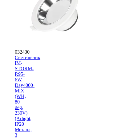
032430
Светильник
IM-
STORM-
R95-
6W
Day4000-
MIX
(WH,
80
deg,
230V)
(Arlight,
IP20
Металл,
3