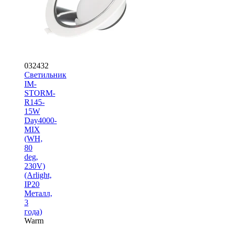
032432
Светильник
IM-
STORM-
R145-
15W
Day4000-
MIX
(WH,
80
deg,
230V)
(Arlight,
IP20
Металл,
3
года)
Warm