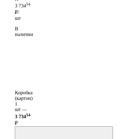
54
3 734
₽/
шт
В
наличии
Коробка
(картон)
1
шт —
54
3 734
₽