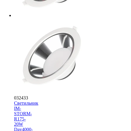
032433
Светильник
IM-
STORM-
R175-
20W
Day4000-