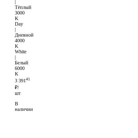
|
Тёплый
3000
K
Day
|
Дневной
4000
K
White
|
Белый
6000
K
41
3 391
₽/
шт
В
наличии