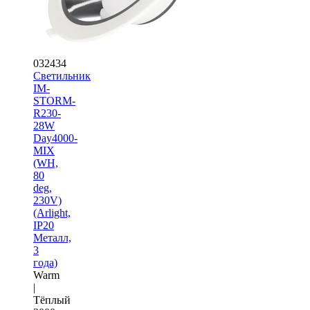
032434
Светильник
IM-
STORM-
R230-
28W
Day4000-
MIX
(WH,
80
deg,
230V)
(Arlight,
IP20
Металл,
3
года)
Warm
|
Тёплый