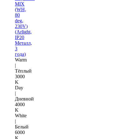
MIX
(WH,
80
deg,
230V)
(Arlight,
IP20
Металл,
3
года)
Warm
|
Тёплый
3000
K
Day
|
Дневной
4000
K
White
|
Белый
6000
K