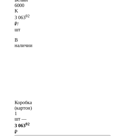
6000
K
92
3 063
₽/
шт
В
наличии
Коробка
(картон)
1
шт —
92
3 063
₽