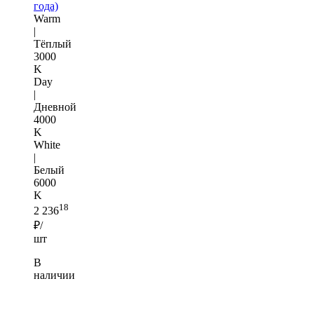
года)
Warm
|
Тёплый
3000
K
Day
|
Дневной
4000
K
White
|
Белый
6000
K
18
2 236
₽/
шт
В
наличии