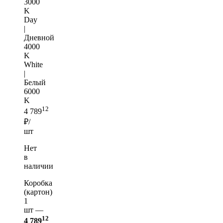
3000
K
Day
|
Дневной
4000
K
White
|
Белый
6000
K
12
4 789
₽/
шт
Нет
в
наличии
Коробка
(картон)
1
шт —
12
4 789