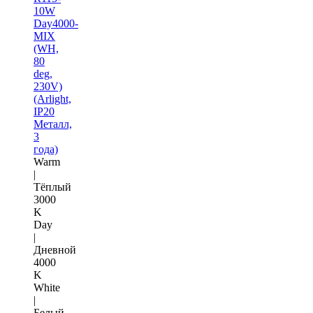
10W
Day4000-
MIX
(WH,
80
deg,
230V)
(Arlight,
IP20
Металл,
3
года)
Warm
|
Тёплый
3000
K
Day
|
Дневной
4000
K
White
|
Белый