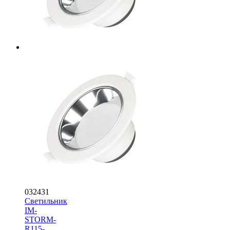
032431
Светильник
IM-
STORM-
R115-