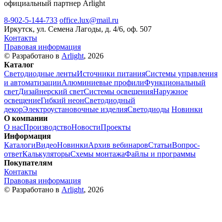
официальный партнер Arlight
8-902-5-144-733
office.lux@mail.ru
Иркутск, ул. Семена Лагоды, д. 4/6, оф. 507
Контакты
Правовая информация
© Разработано в
Arlight
, 2026
Каталог
Светодиодные ленты
Источники питания
Системы управления
и автоматизации
Алюминиевые профили
Функциональный
свет
Дизайнерский свет
Системы освещения
Наружное
освещение
Гибкий неон
Светодиодный
декор
Электроустановочные изделия
Светодиоды
Новинки
О компании
О нас
Производство
Новости
Проекты
Информация
Каталоги
Видео
Новинки
Архив вебинаров
Статьи
Вопрос-
ответ
Калькуляторы
Схемы монтажа
Файлы и программы
Покупателям
Контакты
Правовая информация
© Разработано в
Arlight
, 2026