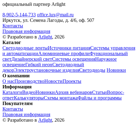
официальный партнер Arlight
8-902-5-144-733
office.lux@mail.ru
Иркутск, ул. Семена Лагоды, д. 4/6, оф. 507
Контакты
Правовая информация
© Разработано в
Arlight
, 2026
Каталог
Светодиодные ленты
Источники питания
Системы управления
и автоматизации
Алюминиевые профили
Функциональный
свет
Дизайнерский свет
Системы освещения
Наружное
освещение
Гибкий неон
Светодиодный
декор
Электроустановочные изделия
Светодиоды
Новинки
О компании
О нас
Производство
Новости
Проекты
Информация
Каталоги
Видео
Новинки
Архив вебинаров
Статьи
Вопрос-
ответ
Калькуляторы
Схемы монтажа
Файлы и программы
Покупателям
Контакты
Правовая информация
© Разработано в
Arlight
, 2026