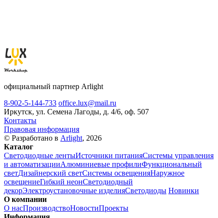
официальный партнер Arlight
8-902-5-144-733
office.lux@mail.ru
Иркутск, ул. Семена Лагоды, д. 4/6, оф. 507
Контакты
Правовая информация
© Разработано в
Arlight
, 2026
Каталог
Светодиодные ленты
Источники питания
Системы управления
и автоматизации
Алюминиевые профили
Функциональный
свет
Дизайнерский свет
Системы освещения
Наружное
освещение
Гибкий неон
Светодиодный
декор
Электроустановочные изделия
Светодиоды
Новинки
О компании
О нас
Производство
Новости
Проекты
Информация