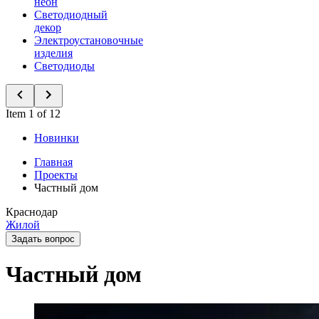
неон
Светодиодный
декор
Электроустановочные
изделия
Светодиоды
Item 1 of 12
Новинки
Главная
Проекты
Частный дом
Краснодар
Жилой
Задать вопрос
Частный дом