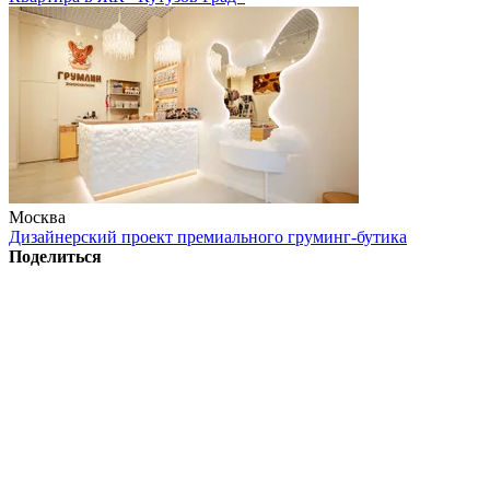
Москва
Дизайнерский проект премиального груминг-бутика
Поделиться