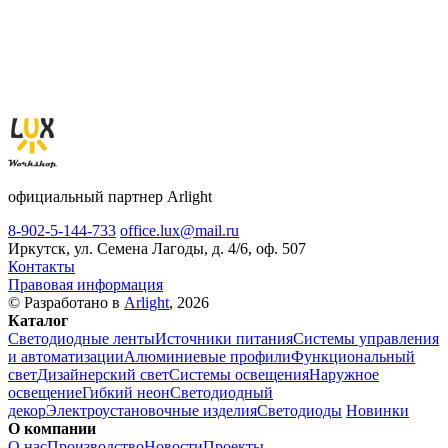
официальный партнер Arlight
8-902-5-144-733
office.lux@mail.ru
Иркутск, ул. Семена Лагоды, д. 4/6, оф. 507
Контакты
Правовая информация
© Разработано в
Arlight
, 2026
Каталог
Светодиодные ленты
Источники питания
Системы управления
и автоматизации
Алюминиевые профили
Функциональный
свет
Дизайнерский свет
Системы освещения
Наружное
освещение
Гибкий неон
Светодиодный
декор
Электроустановочные изделия
Светодиоды
Новинки
О компании
О нас
Производство
Новости
Проекты