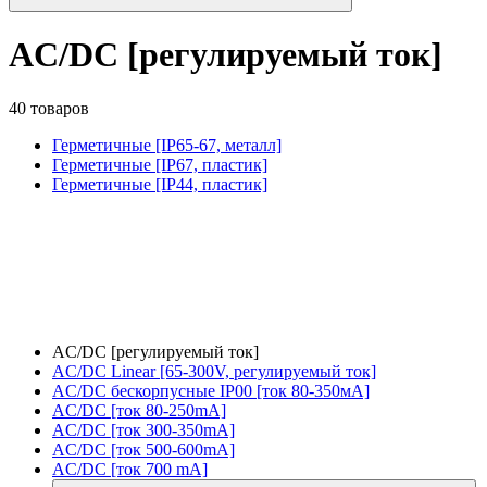
AC/DC [регулируемый ток]
40 товаров
Герметичные [IP65-67, металл]
Герметичные [IP67, пластик]
Герметичные [IP44, пластик]
AC/DC [регулируемый ток]
AC/DC Linear [65-300V, регулируемый ток]
AC/DC бескорпусные IP00 [ток 80-350мА]
AC/DC [ток 80-250mA]
AC/DC [ток 300-350mA]
AC/DC [ток 500-600mA]
AC/DC [ток 700 mA]