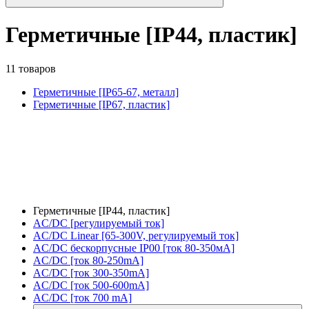
Герметичные [IP44, пластик]
11 товаров
Герметичные [IP65-67, металл]
Герметичные [IP67, пластик]
Герметичные [IP44, пластик]
AC/DC [регулируемый ток]
AC/DC Linear [65-300V, регулируемый ток]
AC/DC бескорпусные IP00 [ток 80-350мА]
AC/DC [ток 80-250mA]
AC/DC [ток 300-350mA]
AC/DC [ток 500-600mA]
AC/DC [ток 700 mA]