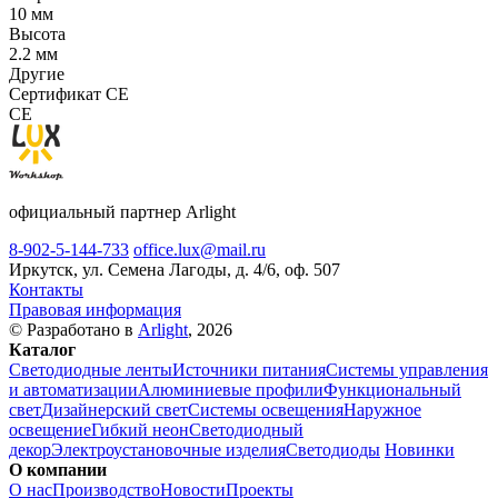
10 мм
Высота
2.2 мм
Другие
Сертификат CE
CE
официальный партнер Arlight
8-902-5-144-733
office.lux@mail.ru
Иркутск, ул. Семена Лагоды, д. 4/6, оф. 507
Контакты
Правовая информация
© Разработано в
Arlight
, 2026
Каталог
Светодиодные ленты
Источники питания
Системы управления
и автоматизации
Алюминиевые профили
Функциональный
свет
Дизайнерский свет
Системы освещения
Наружное
освещение
Гибкий неон
Светодиодный
декор
Электроустановочные изделия
Светодиоды
Новинки
О компании
О нас
Производство
Новости
Проекты