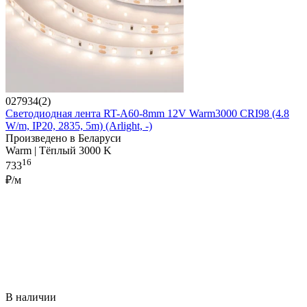
027934(2)
Светодиодная лента RT-A60-8mm 12V Warm3000 CRI98 (4.8
W/m, IP20, 2835, 5m) (Arlight, -)
Произведено в Беларуси
Warm | Тёплый 3000 K
16
733
₽/м
В наличии