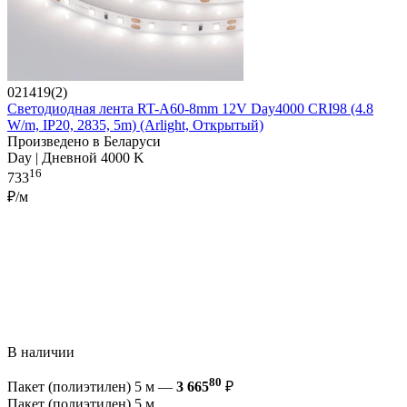
021419(2)
Светодиодная лента RT-A60-8mm 12V Day4000 CRI98 (4.8
W/m, IP20, 2835, 5m) (Arlight, Открытый)
Произведено в Беларуси
Day | Дневной 4000 K
16
733
₽/м
В наличии
80
Пакет (полиэтилен) 5 м —
3 665
₽
Пакет (полиэтилен) 5 м