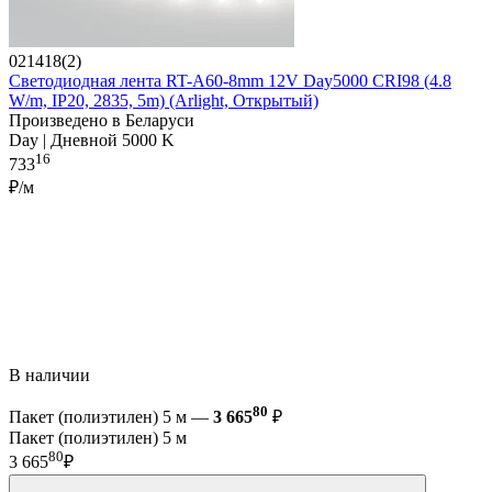
021418(2)
Светодиодная лента RT-A60-8mm 12V Day5000 CRI98 (4.8
W/m, IP20, 2835, 5m) (Arlight, Открытый)
Произведено в Беларуси
Day | Дневной 5000 K
16
733
₽/м
В наличии
80
Пакет (полиэтилен) 5 м —
3 665
₽
Пакет (полиэтилен) 5 м
80
3 665
₽