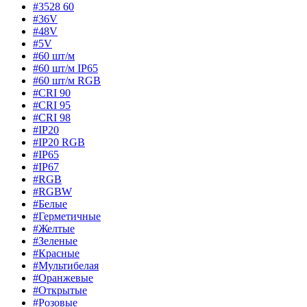
#3528 60
#36V
#48V
#5V
#60 шт/м
#60 шт/м IP65
#60 шт/м RGB
#CRI 90
#CRI 95
#CRI 98
#IP20
#IP20 RGB
#IP65
#IP67
#RGB
#RGBW
#Белые
#Герметичные
#Желтые
#Зеленые
#Красные
#Мультибелая
#Оранжевые
#Открытые
#Розовые