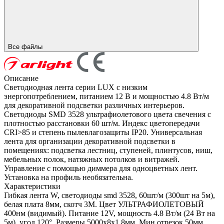
Все файлы
Описание
Светодиодная лента серии LUX с низким
энергопотреблением, питанием 12 В и мощностью 4.8 Вт/м
для декоративной подсветки различных интерьеров.
Светодиоды SMD 3528 ультрафиолетового цвета свечения с
плотностью расстановки 60 шт/м. Индекс цветопередачи
CRI>85 и степень пылевлагозащиты IP20. Универсальная
лента для организации декоративной подсветки в
помещениях: подсветка лестниц, ступеней, плинтусов, ниш,
мебельных полок, натяжных потолков и витражей.
Управление с помощью диммера для одноцветных лент.
Установка на профиль необязательна.
Характеристики
Гибкая лента W, светодиоды smd 3528, 60шт/м (300шт на 5м),
белая плата 8мм, скотч 3М. Цвет УЛЬТРАФИОЛЕТОВЫЙ
400нм (видимый). Питание 12V, мощность 4.8 Вт/м (24 Вт на
5м), угол 120°, Размеры 5000х8x1.8мм. Мин.отрезок 50мм,