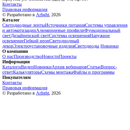
Контакты
Правовая информация
© Разработано в
Arlight
, 2026
Каталог
Светодиодные ленты
Источники питания
Системы управления
и автоматизации
Алюминиевые профили
Функциональный
свет
Дизайнерский свет
Системы освещения
Наружное
освещение
Гибкий неон
Светодиодный
декор
Электроустановочные изделия
Светодиоды
Новинки
О компании
О нас
Производство
Новости
Проекты
Информация
Каталоги
Видео
Новинки
Архив вебинаров
Статьи
Вопрос-
ответ
Калькуляторы
Схемы монтажа
Файлы и программы
Покупателям
Контакты
Правовая информация
© Разработано в
Arlight
, 2026