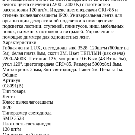
белого цвета свечения (2200 - 2400 К) с плотностью
расстановки 120 шт/м. Индекс цветопередачи CRI>85 и
степень пылевлагозащиты IP20. Универсальная лента для
организации декоративной подсветки в помещениях:
подсветка лестниц, ступеней, плинтусов, ниш, мебельных
полок, натяжных потолков и витражей. Управление с
помощью диммера для одноцветных лент.
Характеристики
Гибкая лента LUX, светодиоды smd 3528, 120шт/м (600шт на
5м), белая плата 8мм, скотч 3М. Цвет ТЁПЛЫЙ (как свеча)
2200-2400K. Питание 12V, мощность 9.6 Вт/м (48 Вт на 5м),
угол 120°, цветопередача CRI>85. Размеры 5000х8x1.8мм.
Мин.отрезок 25мм, 3шт светодиода. Пакет 5м. Цена за 1м.
Общие
Артикул
018091(B)
Тип товара
Лента
Класс пылевлагозащиты
IP20
Типоразмер светодиода
SMD 3528
Плотность светодиодов
120 шт/м
Минимальный отрезок