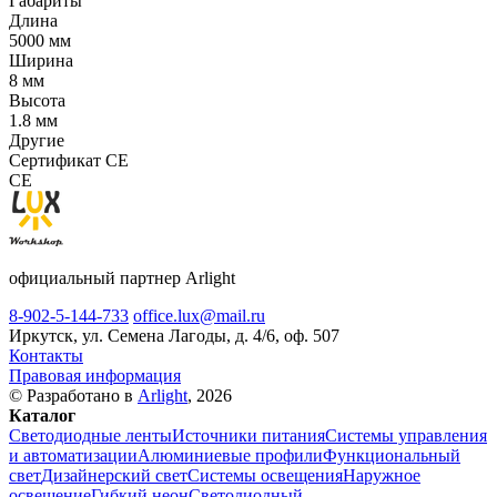
Габариты
Длина
5000 мм
Ширина
8 мм
Высота
1.8 мм
Другие
Сертификат CE
CE
официальный партнер Arlight
8-902-5-144-733
office.lux@mail.ru
Иркутск, ул. Семена Лагоды, д. 4/6, оф. 507
Контакты
Правовая информация
© Разработано в
Arlight
, 2026
Каталог
Светодиодные ленты
Источники питания
Системы управления
и автоматизации
Алюминиевые профили
Функциональный
свет
Дизайнерский свет
Системы освещения
Наружное
освещение
Гибкий неон
Светодиодный