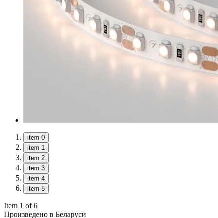
item 0
item 1
item 2
item 3
item 4
item 5
Item 1 of 6
Произведено в Беларуси