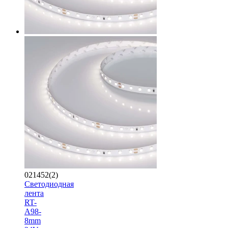
021452(2)
Светодиодная
лента
RT-
A98-
8mm