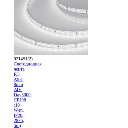
021451(2)
Светодиодная
лента
RT-
A98-
8mm
24V
Day5000
CRI98
(10
W/m,
IP20,
2835,
5m)