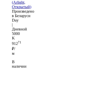
(Arlight,
Открытый)
Произведено
в Беларуси
Day
|
Дневной
5000
K
71
912
₽/
м
В
наличии