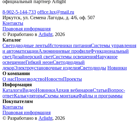
официальный партнер Arlight
8-902-5-144-733
office.lux@mail.ru
Иркутск, ул. Семена Лагоды, д. 4/6, оф. 507
Контакты
Правовая информация
© Разработано в
Arlight
, 2026
Каталог
Светодиодные ленты
Источники питания
Системы управления
и автоматизации
Алюминиевые профили
Функциональный
свет
Дизайнерский свет
Системы освещения
Наружное
освещение
Гибкий неон
Светодиодный
декор
Электроустановочные изделия
Светодиоды
Новинки
О компании
О нас
Производство
Новости
Проекты
Информация
Каталоги
Видео
Новинки
Архив вебинаров
Статьи
Вопрос-
ответ
Калькуляторы
Схемы монтажа
Файлы и программы
Покупателям
Контакты
Правовая информация
© Разработано в
Arlight
, 2026