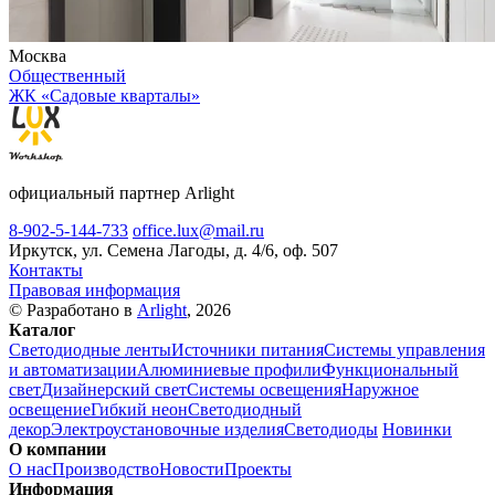
Москва
Общественный
ЖК «Садовые кварталы»
официальный партнер Arlight
8-902-5-144-733
office.lux@mail.ru
Иркутск, ул. Семена Лагоды, д. 4/6, оф. 507
Контакты
Правовая информация
© Разработано в
Arlight
, 2026
Каталог
Светодиодные ленты
Источники питания
Системы управления
и автоматизации
Алюминиевые профили
Функциональный
свет
Дизайнерский свет
Системы освещения
Наружное
освещение
Гибкий неон
Светодиодный
декор
Электроустановочные изделия
Светодиоды
Новинки
О компании
О нас
Производство
Новости
Проекты
Информация